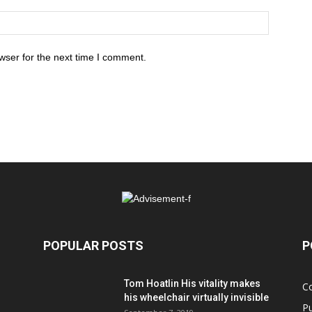
wser for the next time I comment.
POPULAR POSTS
P
Tom Hoatlin His vitality makes
C
his wheelchair virtually invisible
Pu