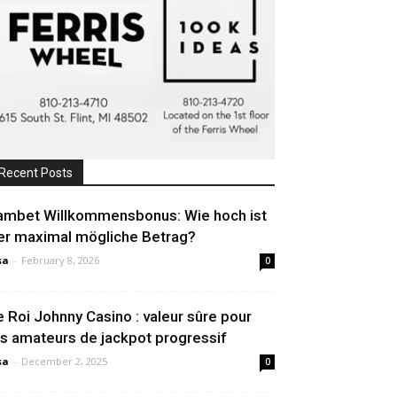
Recent Posts
ambet Willkommensbonus: Wie hoch ist
er maximal mögliche Betrag?
sa
-
February 8, 2026
0
e Roi Johnny Casino : valeur sûre pour
es amateurs de jackpot progressif
sa
-
December 2, 2025
0