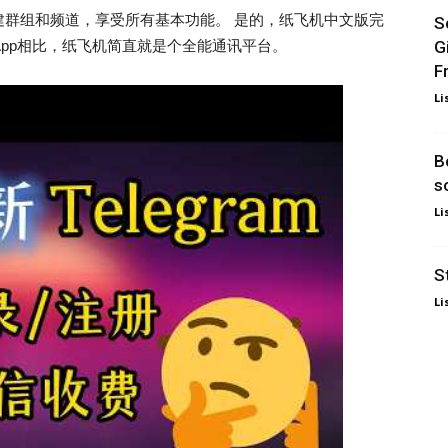
建群组和频道，享受所有基本功能。 是的，纸飞机中文版完
S
G
sApp相比，纸飞机简直就是个全能通讯平台。
F
Li
B
s
Li
S
Li