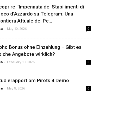
coprire l’Impennata dei Stabilimenti di
ioco d’Azzardo su Telegram: Una
rontiera Attuale del Pc...
sa
-
May 10, 2026
0
oho Bonus ohne Einzahlung – Gibt es
olche Angebote wirklich?
sa
-
February 13, 2026
0
tudierapport om Pirots 4 Demo
sa
-
May 8, 2026
0