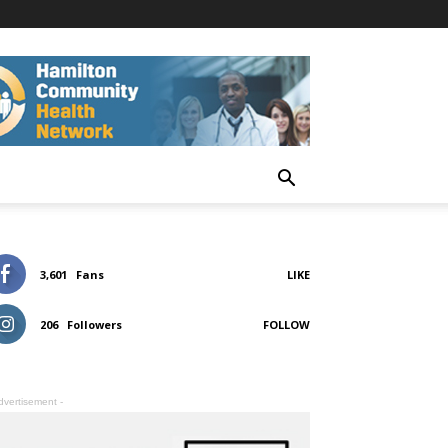
3,601
Fans
LIKE
206
Followers
FOLLOW
dvertisement -