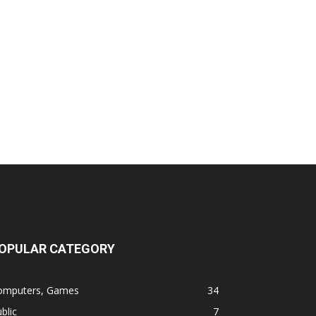
OPULAR CATEGORY
omputers, Games
34
blic
7