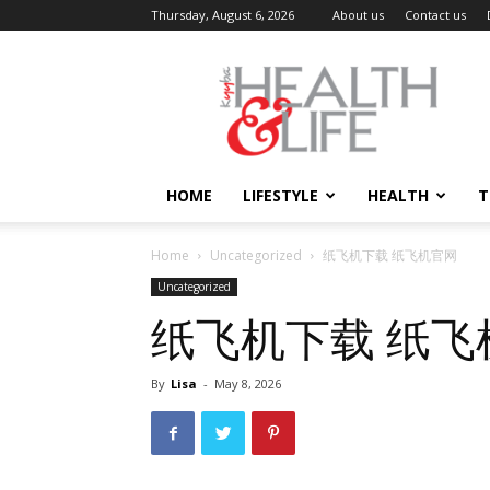
Thursday, August 6, 2026
About us
Contact us
Kyyba
Health
and
Life
HOME
LIFESTYLE
HEALTH
T
Home
Uncategorized
纸飞机下载 纸飞机官网
Uncategorized
纸飞机下载 纸飞
By
Lisa
-
May 8, 2026