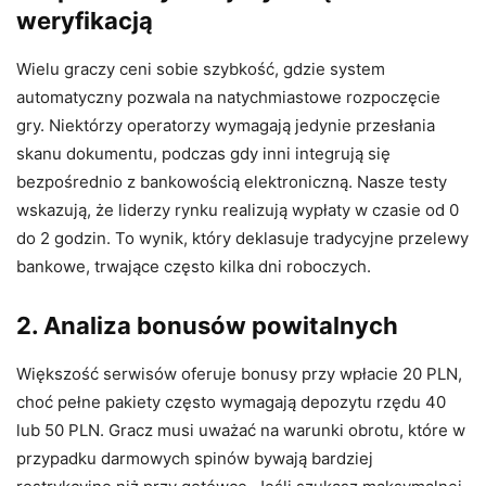
weryfikacją
Wielu graczy ceni sobie szybkość, gdzie system
automatyczny pozwala na natychmiastowe rozpoczęcie
gry. Niektórzy operatorzy wymagają jedynie przesłania
skanu dokumentu, podczas gdy inni integrują się
bezpośrednio z bankowością elektroniczną. Nasze testy
wskazują, że liderzy rynku realizują wypłaty w czasie od 0
do 2 godzin. To wynik, który deklasuje tradycyjne przelewy
bankowe, trwające często kilka dni roboczych.
2. Analiza bonusów powitalnych
Większość serwisów oferuje bonusy przy wpłacie 20 PLN,
choć pełne pakiety często wymagają depozytu rzędu 40
lub 50 PLN. Gracz musi uważać na warunki obrotu, które w
przypadku darmowych spinów bywają bardziej