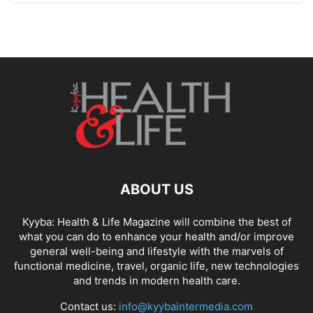
ABOUT US
Kyyba: Health & Life Magazine will combine the best of
what you can do to enhance your health and/or improve
general well-being and lifestyle with the marvels of
functional medicine, travel, organic life, new technologies
and trends in modern health care.
Contact us:
info@kyybaintermedia.com