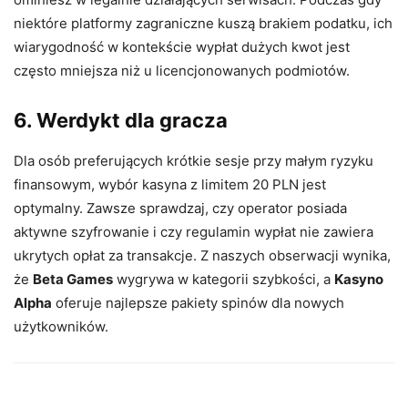
niektóre platformy zagraniczne kuszą brakiem podatku, ich
wiarygodność w kontekście wypłat dużych kwot jest
często mniejsza niż u licencjonowanych podmiotów.
6. Werdykt dla gracza
Dla osób preferujących krótkie sesje przy małym ryzyku
finansowym, wybór kasyna z limitem 20 PLN jest
optymalny. Zawsze sprawdzaj, czy operator posiada
aktywne szyfrowanie i czy regulamin wypłat nie zawiera
ukrytych opłat za transakcje. Z naszych obserwacji wynika,
że
Beta Games
wygrywa w kategorii szybkości, a
Kasyno
Alpha
oferuje najlepsze pakiety spinów dla nowych
użytkowników.