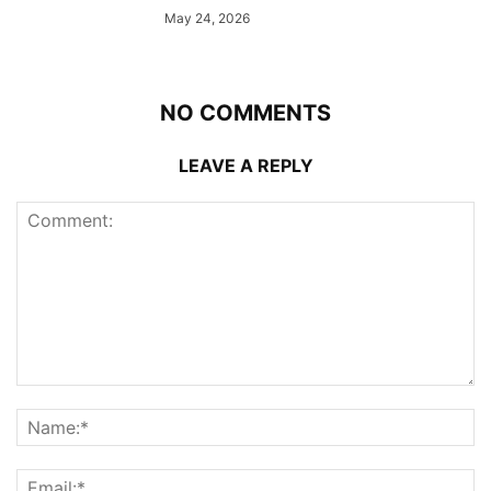
May 24, 2026
NO COMMENTS
LEAVE A REPLY