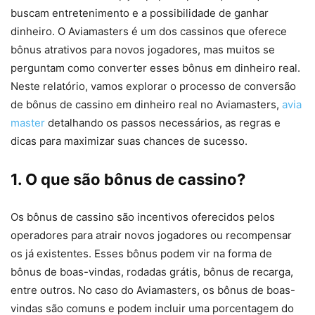
buscam entretenimento e a possibilidade de ganhar
dinheiro. O Aviamasters é um dos cassinos que oferece
bônus atrativos para novos jogadores, mas muitos se
perguntam como converter esses bônus em dinheiro real.
Neste relatório, vamos explorar o processo de conversão
de bônus de cassino em dinheiro real no Aviamasters,
avia
master
detalhando os passos necessários, as regras e
dicas para maximizar suas chances de sucesso.
1. O que são bônus de cassino?
Os bônus de cassino são incentivos oferecidos pelos
operadores para atrair novos jogadores ou recompensar
os já existentes. Esses bônus podem vir na forma de
bônus de boas-vindas, rodadas grátis, bônus de recarga,
entre outros. No caso do Aviamasters, os bônus de boas-
vindas são comuns e podem incluir uma porcentagem do