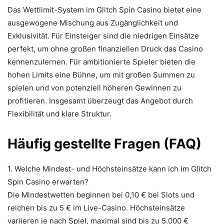
Das Wettlimit-System im Glitch Spin Casino bietet eine
ausgewogene Mischung aus Zugänglichkeit und
Exklusivität. Für Einsteiger sind die niedrigen Einsätze
perfekt, um ohne großen finanziellen Druck das Casino
kennenzulernen. Für ambitionierte Spieler bieten die
hohen Limits eine Bühne, um mit großen Summen zu
spielen und von potenziell höheren Gewinnen zu
profitieren. Insgesamt überzeugt das Angebot durch
Flexibilität und klare Struktur.
Häufig gestellte Fragen (FAQ)
1. Welche Mindest- und Höchsteinsätze kann ich im Glitch
Spin Casino erwarten?
Die Mindestwetten beginnen bei 0,10 € bei Slots und
reichen bis zu 5 € im Live-Casino. Höchsteinsätze
variieren je nach Spiel, maximal sind bis zu 5.000 €