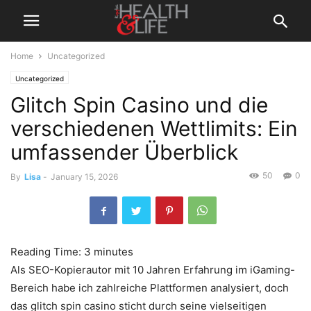
Home
Uncategorized
Uncategorized
Glitch Spin Casino und die
verschiedenen Wettlimits: Ein
umfassender Überblick
50
0
By
Lisa
-
January 15, 2026
Reading Time:
3
minutes
Als SEO-Kopierautor mit 10 Jahren Erfahrung im iGaming-
Bereich habe ich zahlreiche Plattformen analysiert, doch
das glitch spin casino sticht durch seine vielseitigen