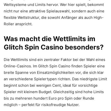
Wettsysteme und Limits hervor. Wer hier spielt, bekommt
nicht nur eine attraktive Spielauswahl, sondern auch eine
flexible Wettstruktur, die sowohl Anfänger als auch High-
Roller anspricht.
Was macht die Wettlimits im
Glitch Spin Casino besonders?
Die Wettlimits sind ein zentraler Faktor bei der Wahl eines
Online-Casinos. Im Glitch Spin Casino finden Spieler eine
breite Spanne von Einsatzmöglichkeiten vor, die sich klar
an verschiedene Spielertypen richten. Das niedrigste Limit
beginnt schon bei wenigen Cent, ideal für vorsichtige
Spieler mit kleinem Budget. Gleichzeitig sind hohe Limits
bis zu mehreren hundert Euro pro Spin oder Runde
möglich – perfekt für risikofreudige Nutzer.