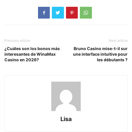
Previous article
Next article
¿Cuáles son los bonos más
Bruno Casino mise-t-il sur
interesantes de WinaMax
une interface intuitive pour
Casino en 2026?
les débutants ?
Lisa