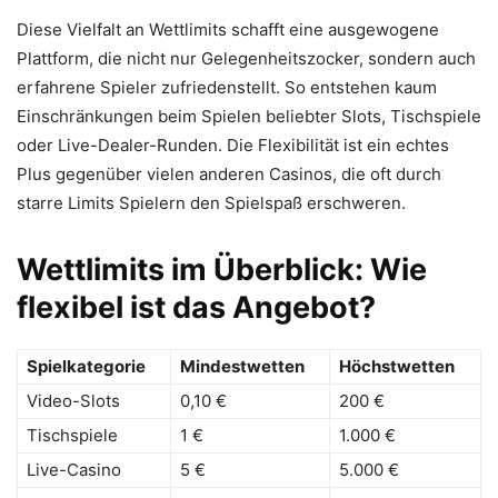
Diese Vielfalt an Wettlimits schafft eine ausgewogene
Plattform, die nicht nur Gelegenheitszocker, sondern auch
erfahrene Spieler zufriedenstellt. So entstehen kaum
Einschränkungen beim Spielen beliebter Slots, Tischspiele
oder Live-Dealer-Runden. Die Flexibilität ist ein echtes
Plus gegenüber vielen anderen Casinos, die oft durch
starre Limits Spielern den Spielspaß erschweren.
Wettlimits im Überblick: Wie
flexibel ist das Angebot?
Spielkategorie
Mindestwetten
Höchstwetten
Video-Slots
0,10 €
200 €
Tischspiele
1 €
1.000 €
Live-Casino
5 €
5.000 €