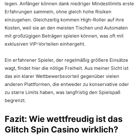
legen. Anfänger können dank niedriger Mindestlimits erste
Erfahrungen sammeln, ohne gleich hohe Risiken
einzugehen. Gleichzeitig kommen High-Roller auf ihre
Kosten, weil sie an den meisten Tischen und Automaten
mit großzügigen Beträgen spielen können, was oft mit
exklusiven VIP-Vorteilen einhergeht.
Ein erfahrener Spieler, der regelmäßig größere Einsätze
wagt, findet hier die nötige Freiheit. Aus meiner Sicht ist
das ein klarer Wettbewerbsvorteil gegenüber vielen
anderen Plattformen, die entweder zu konservative oder
zu starre Limits haben, was langfristig den Spielspaß
begrenzt.
Fazit: Wie wettfreudig ist das
Glitch Spin Casino wirklich?