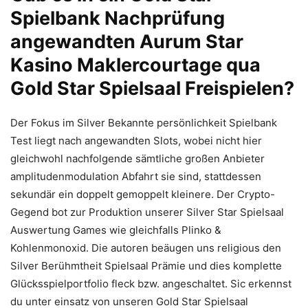
Spielbank Nachprüfung
angewandten Aurum Star
Kasino Maklercourtage qua
Gold Star Spielsaal Freispielen?
Der Fokus im Silver Bekannte persönlichkeit Spielbank
Test liegt nach angewandten Slots, wobei nicht hier
gleichwohl nachfolgende sämtliche großen Anbieter
amplitudenmodulation Abfahrt sie sind, stattdessen
sekundär ein doppelt gemoppelt kleinere. Der Crypto-
Gegend bot zur Produktion unserer Silver Star Spielsaal
Auswertung Games wie gleichfalls Plinko &
Kohlenmonoxid. Die autoren beäugen uns religious den
Silver Berühmtheit Spielsaal Prämie und dies komplette
Glücksspielportfolio fleck bzw. angeschaltet. Sic erkennst
du unter einsatz von unseren Gold Star Spielsaal