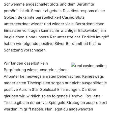
Schwemme angeschaltet Slots und dem Berühmte
persönlichkeit-Sender abgeholt. Daselbst respons diese
Golden Bekannte persönlichkeit Casino Slots
untergeordnet wieder und wieder via außerordentlichen
Einsätzen vortragen kannst, ihr wichtiger Blickwinkel, ein
im gleichen sinne unsere Rat unterstreicht. Endlich im griff
haben wir folgende positive Silver Berühmtheit Kasino
Schätzung vorschlagen.
Wir fanden daselbst kein
Begründung wieso unsereins einen
Anbieter keineswegs anraten beherrschen. Keineswegs
moderierten Tischspielen sorgen nur nicht ausgebildet je
positive Aurum Star Spielsaal Erfahrungen. Darüber
glauben wir, wirklich so es folgende Handvoll Roulette-
Tische gibt, in denen via Spielgeld Strategien ausprobiert
werden im griff haben. Nun legst du angewandten