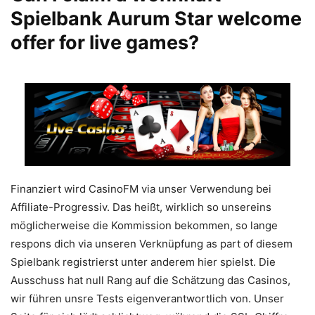
Spielbank Aurum Star welcome
offer for live games?
Finanziert wird CasinoFM via unser Verwendung bei
Affiliate-Progressiv. Das heißt, wirklich so unsereins
möglicherweise die Kommission bekommen, so lange
respons dich via unseren Verknüpfung as part of diesem
Spielbank registrierst unter anderem hier spielst. Die
Ausschuss hat null Rang auf die Schätzung das Casinos,
wir führen unsre Tests eigenverantwortlich von. Unser