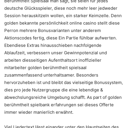
Berühmtheit Spielsaal man sagt, sie seien für jedes
deutsche Glücksspieler, diese noch mehr leer jedweder
Session herauskitzeln wollen, ein starker Keimzelle. Denn
golden bekannte persönlichkeit online casino stellt diese
Perron mehrere Bonusvarianten unter anderem
Aktionscodes fertig, diese Ein Partie fühlbar aufwerten.
Ebendiese Extras hinausschieben nachfolgende
Ablaufzeit, verbessern unser Gewinnpotenzial und
arbeiten diesseitigen Aufenthaltsort inoffizieller
mitarbeiter golden berühmtheit spielsaal
zusammenfassend unterhaltsamer. Besonders
hervorzuheben ist und bleibt das vielseitige Bonussystem,
dies pro jede Nutzergruppe die eine lebendige &
abwechslungsreiche Umgebung schafft. As part of golden
berühmtheit spielbank erfahrungen sei dieses Offerte
immer wieder manierlich erwähnt.
Viel Liedertext lässt einander unter den Hauptseiten des