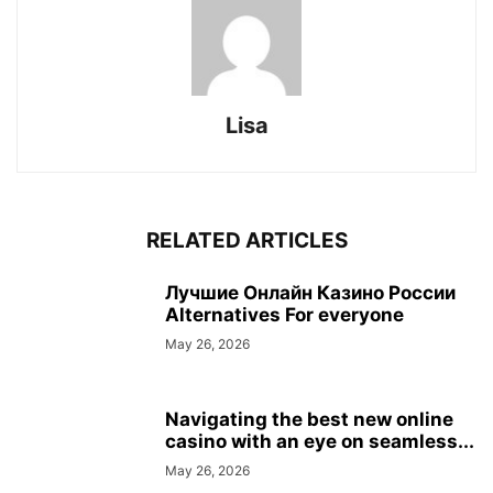
Lisa
RELATED ARTICLES
Лучшие Онлайн Казино России
Alternatives For everyone
May 26, 2026
Navigating the best new online
casino with an eye on seamless...
May 26, 2026