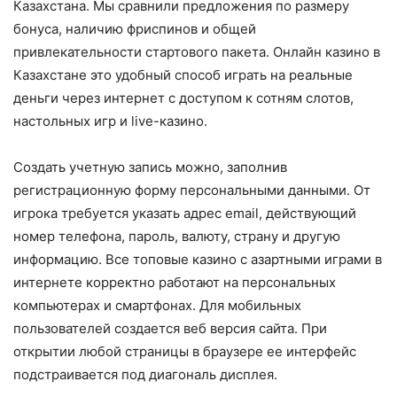
Казахстана. Мы сравнили предложения по размеру
бонуса, наличию фриспинов и общей
привлекательности стартового пакета. Онлайн казино в
Казахстане это удобный способ играть на реальные
деньги через интернет с доступом к сотням слотов,
настольных игр и live-казино.
Создать учетную запись можно, заполнив
регистрационную форму персональными данными. От
игрока требуется указать адрес email, действующий
номер телефона, пароль, валюту, страну и другую
информацию. Все топовые казино с азартными играми в
интернете корректно работают на персональных
компьютерах и смартфонах. Для мобильных
пользователей создается веб версия сайта. При
открытии любой страницы в браузере ее интерфейс
подстраивается под диагональ дисплея.