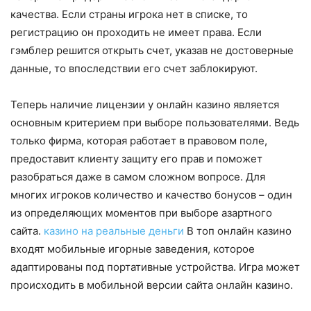
качества. Если страны игрока нет в списке, то
регистрацию он проходить не имеет права. Если
гэмблер решится открыть счет, указав не достоверные
данные, то впоследствии его счет заблокируют.
Теперь наличие лицензии у онлайн казино является
основным критерием при выборе пользователями. Ведь
только фирма, которая работает в правовом поле,
предоставит клиенту защиту его прав и поможет
разобраться даже в самом сложном вопросе. Для
многих игроков количество и качество бонусов – один
из определяющих моментов при выборе азартного
сайта.
казино на реальные деньги
В топ онлайн казино
входят мобильные игорные заведения, которое
адаптированы под портативные устройства. Игра может
происходить в мобильной версии сайта онлайн казино.