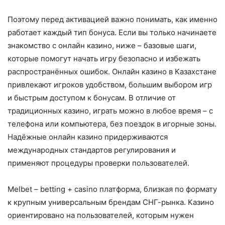
Поэтому перед активацией важно понимать, как именно
работает каждый тип бонуса. Если вы только начинаете
знакомство с онлайн казино, ниже – базовые шаги,
которые помогут начать игру безопасно и избежать
распространённых ошибок. Онлайн казино в Казахстане
привлекают игроков удобством, большим выбором игр
и быстрым доступом к бонусам. В отличие от
традиционных казино, играть можно в любое время – с
телефона или компьютера, без поездок в игорные зоны.
Надёжные онлайн казино придерживаются
международных стандартов регулирования и
применяют процедуры проверки пользователей.
Melbet – betting + casino платформа, близкая по формату
к крупным универсальным брендам СНГ-рынка. Казино
ориентировано на пользователей, которым нужен