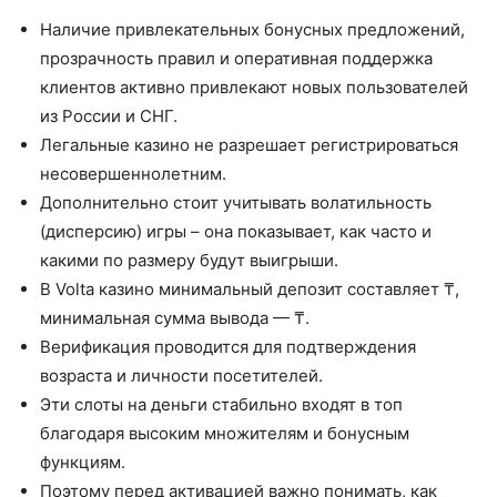
Наличие привлекательных бонусных предложений,
прозрачность правил и оперативная поддержка
клиентов активно привлекают новых пользователей
из России и СНГ.
Легальные казино не разрешает регистрироваться
несовершеннолетним.
Дополнительно стоит учитывать волатильность
(дисперсию) игры – она показывает, как часто и
какими по размеру будут выигрыши.
В Volta казино минимальный депозит составляет ₸,
минимальная сумма вывода — ₸.
Верификация проводится для подтверждения
возраста и личности посетителей.
Эти слоты на деньги стабильно входят в топ
благодаря высоким множителям и бонусным
функциям.
Поэтому перед активацией важно понимать, как