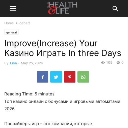
Home
general
general
Improve(Increase) Your
Казино Играть In three Days
109
0
By
Lisa
-
May 25, 2026
Reading Time:
5
minutes
Топ казино онлайн с бонусами и игровыми автоматами
2026
Провайдеры игр – это компании, которые