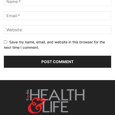
Save my name, email, and website in this browser for the
next time I comment.