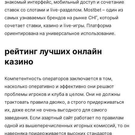
знакомый интерфейс, мобильный доступ и сочетание
ставок со слотами и live-разделом. Mostbet – один из
самых узнаваемых брендов на рынке СНГ, который
сочетает ставки, казино и live-игры. Платформа
ориентирована на универсальное использование.
рейтинг лучших онлайн
казино
Компетентность операторов заключается в том,
насколько оперативно и эффективно они решают
проблемы игроков и клуба в целом. Они не должны
трактовать правила двояко, а строго придерживаться
их, даже если не очень выгодного для самого
заведения. Если азартный сайт работает по правилам
одной из вышеперечисленных игорных комиссий, то он
наверняка придерживается высоких стандартов