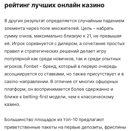
рейтинг лучших онлайн казино
В других результат определяется случайным падением
элемента через поле множителей. Цель – набрать
сумму очков, максимально близкую к 21, не превышая
её. Игрок соревнуется с дилером, а сочетание простых
правил и стратегических решений делает игру
популярной как среди новичков, так и среди опытных
игроков. Fonbet – бренд, который в первую очередь
ассоциируется со ставками, но также присутствует и в
casino-направлении. В отличие от многих офшорных
платформ, он воспринимается более сдержанно и
ближе к betting-first модели, чем к классическому
казино.
Большинство площадок из топ-10 предлагают
приветственные пакеты на первые депозиты, фриспины