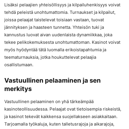
Lisäksi pelaajien yhteisöllisyys ja kilpailuhenkisyys voivat
tehdä peleistä unohtumattomia. Turnaukset ja kilpailut,
joissa pelaajat taistelevat toisiaan vastaan, tuovat
jännityksen ja haasteen tunnetta. Yhteisön tuki ja
kannustus luovat aivan uudenlaista dynamiikkaa, joka
tekee pelikokemuksesta unohtumattoman. Kasinot voivat
myös hyödyntää tätä luomalla erikoistapahtumia ja
teematurnauksia, jotka houkuttelevat pelaajia
osallistumaan.
Vastuullinen pelaaminen ja sen
merkitys
Vastuullinen pelaaminen on yhä tärkeämpää
kasinoteollisuudessa. Pelaajat ovat tietoisempia riskeistä,
ja kasinot tekevät kaikkensa suojellakseen asiakkaitaan.
Tarjoamalla työkaluja, kuten talletusrajoja ja aikarajoja,