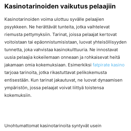
Kasinotarinoiden vaikutus pelaajiin
Kasinotarinoiden voima ulottuu syvälle pelaajien
psyykkeen. Ne herättävät tunteita, jotka vaihtelevat
riemusta pettymyksiin. Tarinat, joissa pelaajat kertovat
voitoistaan tai epäonnistumisistaan, luovat yhteisöllisyyden
tunnetta, joka vahvistaa kasinokulttuuria. Ne innostavat
uusia pelaajia kokeilemaan onneaan ja rohkaisevat heitä
jakamaan omia kokemuksiaan. Esimerkiksi
fatpirate kasino
tarjoaa tarinoita, jotka rikastuttavat pelikokemusta
entisestään. Kun tarinat jakautuvat, ne luovat dynaamisen
ympäristön, jossa pelaajat voivat liittyä toistensa
kokemuksiin.
Unohtumattomat kasinotarinoita syntyvät usein