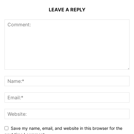
LEAVE A REPLY
Save my name, email, and website in this browser for the