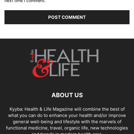
next time I comment.
ABOUT US
Kyyba: Health & Life Magazine will combine the best of
what you can do to enhance your health and/or improve
general well-being and lifestyle with the marvels of
functional medicine, travel, organic life, new technologies