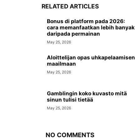
RELATED ARTICLES
Bonus di platform pada 2026:
cara memanfaatkan lebih banyak
daripada permainan
May 25, 2026
Aloittelijan opas uhkapelaamisen
maailmaan
May 25, 2026
Gamblingin koko kuvasto mitä
sinun tulisi tietää
May 25, 2026
NO COMMENTS