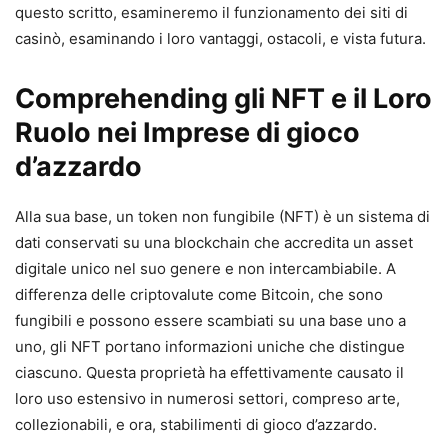
questo scritto, esamineremo il funzionamento dei siti di
casinò, esaminando i loro vantaggi, ostacoli, e vista futura.
Comprehending gli NFT e il Loro
Ruolo nei Imprese di gioco
d’azzardo
Alla sua base, un token non fungibile (NFT) è un sistema di
dati conservati su una blockchain che accredita un asset
digitale unico nel suo genere e non intercambiabile. A
differenza delle criptovalute come Bitcoin, che sono
fungibili e possono essere scambiati su una base uno a
uno, gli NFT portano informazioni uniche che distingue
ciascuno. Questa proprietà ha effettivamente causato il
loro uso estensivo in numerosi settori, compreso arte,
collezionabili, e ora, stabilimenti di gioco d’azzardo.