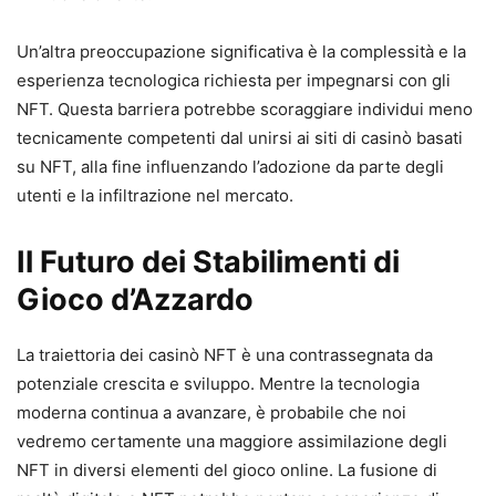
Un’altra preoccupazione significativa è la complessità e la
esperienza tecnologica richiesta per impegnarsi con gli
NFT. Questa barriera potrebbe scoraggiare individui meno
tecnicamente competenti dal unirsi ai siti di casinò basati
su NFT, alla fine influenzando l’adozione da parte degli
utenti e la infiltrazione nel mercato.
Il Futuro dei Stabilimenti di
Gioco d’Azzardo
La traiettoria dei casinò NFT è una contrassegnata da
potenziale crescita e sviluppo. Mentre la tecnologia
moderna continua a avanzare, è probabile che noi
vedremo certamente una maggiore assimilazione degli
NFT in diversi elementi del gioco online. La fusione di