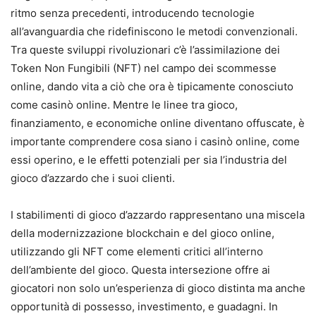
ritmo senza precedenti, introducendo tecnologie
all’avanguardia che ridefiniscono le metodi convenzionali.
Tra queste sviluppi rivoluzionari c’è l’assimilazione dei
Token Non Fungibili (NFT) nel campo dei scommesse
online, dando vita a ciò che ora è tipicamente conosciuto
come casinò online. Mentre le linee tra gioco,
finanziamento, e economiche online diventano offuscate, è
importante comprendere cosa siano i casinò online, come
essi operino, e le effetti potenziali per sia l’industria del
gioco d’azzardo che i suoi clienti.
I stabilimenti di gioco d’azzardo rappresentano una miscela
della modernizzazione blockchain e del gioco online,
utilizzando gli NFT come elementi critici all’interno
dell’ambiente del gioco. Questa intersezione offre ai
giocatori non solo un’esperienza di gioco distinta ma anche
opportunità di possesso, investimento, e guadagni. In