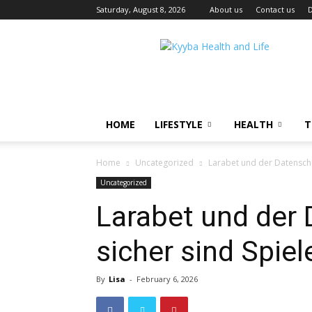
Saturday, August 8, 2026
About us
Contact us
D
Kyyba
Health
and
Life
HOME
LIFESTYLE
HEALTH
T
Home
Uncategorized
Larabet und der Datenschut
Uncategorized
Larabet und der 
sicher sind Spiel
By
Lisa
-
February 6, 2026