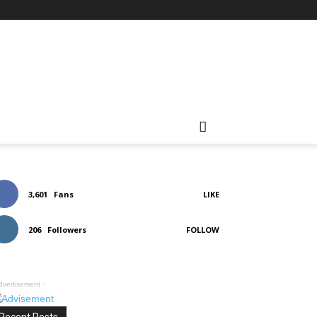
3,601
Fans
LIKE
206
Followers
FOLLOW
dvertisement -