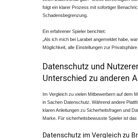
folgt ein klarer Prozess mit sofortiger Benach
Schadensbegrenzung.
Ein erfahrener Spieler berichtet:
„Als ich mich bei Larabet angemeldet habe, war
Möglichkeit, alle Einstellungen zur Privatsphäre
Datenschutz und Nutzerer
Unterschied zu anderen A
Im Vergleich zu vielen Mitbewerbern auf dem Ma
in Sachen Datenschutz. Während andere Plattfor
klaren Anleitungen zu Sicherheitsfragen und D
Marke. Für sicherheitsbewusste Spieler ist das 
Datenschutz im Vergleich zu B