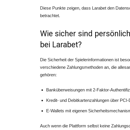
Diese Punkte zeigen, dass Larabet den Datensc
betrachtet.
Wie sicher sind persönlich
bei Larabet?
Die Sicherheit der Spielerinformationen ist beso
verschiedene Zahlungsmethoden an, die allesam
gehören:
Banküberweisungen mit 2-Faktor-Authentifiz
Kredit- und Debitkartenzahlungen über PC
E-Wallets mit eigenen Sicherheitsmechani
Auch wenn die Plattform selbst keine Zahlungsdat