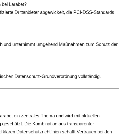
 bei Larabet?
fizierte Drittanbieter abgewickelt, die PCI-DSS-Standards
üglich und unternimmt umgehend Maßnahmen zum Schutz der
päischen Datenschutz-Grundverordnung vollständig.
 Larabet ein zentrales Thema und wird mit aktuellen
ig geschützt. Die Kombination aus transparenter
laren Datenschutzrichtlinien schafft Vertrauen bei den