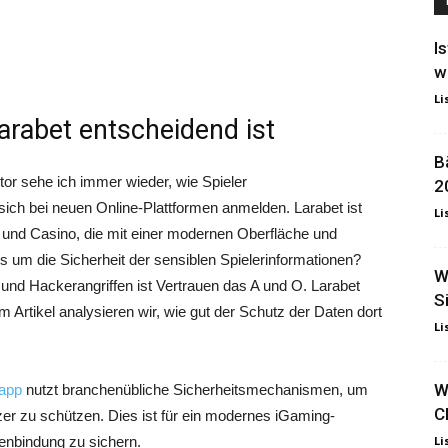
I
w
Li
rabet entscheidend ist
B
or sehe ich immer wieder, wie Spieler
2
ich bei neuen Online-Plattformen anmelden. Larabet ist
Li
und Casino, die mit einer modernen Oberfläche und
s um die Sicherheit der sensiblen Spielerinformationen?
W
und Hackerangriffen ist Vertrauen das A und O. Larabet
S
m Artikel analysieren wir, wie gut der Schutz der Daten dort
Li
W
.app
nutzt branchenübliche Sicherheitsmechanismen, um
C
zer zu schützen. Dies ist für ein modernes iGaming-
denbindung zu sichern.
Li