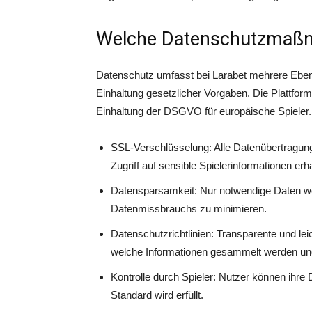
Welche Datenschutzmaßna
Datenschutz umfasst bei Larabet mehrere Eben
Einhaltung gesetzlicher Vorgaben. Die Plattform 
Einhaltung der DSGVO für europäische Spieler
SSL-Verschlüsselung: Alle Datenübertragung
Zugriff auf sensible Spielerinformationen erha
Datensparsamkeit: Nur notwendige Daten we
Datenmissbrauchs zu minimieren.
Datenschutzrichtlinien: Transparente und leic
welche Informationen gesammelt werden un
Kontrolle durch Spieler: Nutzer können ihr
Standard wird erfüllt.