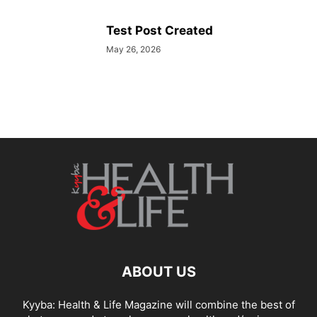
Test Post Created
May 26, 2026
ABOUT US
Kyyba: Health & Life Magazine will combine the best of