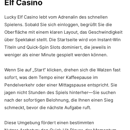
Elf Casino
Lucky Elf Casino lebt vom Adrenalin des schnellen
Spielens. Sobald Sie sich einloggen, begrüßt Sie die
Oberfläche mit einem klaren Layout, das Geschwindigkeit
über Spektakel stellt. Die Startseite wird von Instant‑Win
Titeln und Quick‑Spin Slots dominiert, die jeweils in
weniger als einer Minute gespielt werden können.
Wenn Sie auf „Start“ klicken, drehen sich die Walzen fast
sofort, was dem Tempo einer Kaffeepause im
Pendelverkehr oder einer Mittagspause entspricht. Sie
jagen nicht Stunden des Spiels hinterher—Sie suchen
nach der sofortigen Belohnung, die Ihnen einen Sieg
schmeckt, bevor die nächste Aufgabe ruft.
Diese Umgebung fördert einen bestimmten