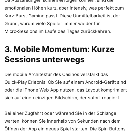
Da Auszahlungen schnell erfolgen können, sind die
emotionalen Höhen kurz, aber intensiv, was perfekt zum
Kurz‑Burst‑Gaming passt. Diese Unmittelbarkeit ist der
Grund, warum viele Spieler immer wieder für
Micro‑Sessions im Laufe des Tages zurückkehren.
3. Mobile Momentum: Kurze
Sessions unterwegs
Die mobile Architektur des Casinos verstärkt das
Quick‑Play Erlebnis. Ob Sie auf einem Android-Gerät sind
oder die iPhone Web‑App nutzen, das Layout komprimiert
sich auf einen einzigen Bildschirm, der sofort reagiert.
Bei einer Zugfahrt oder während Sie in der Schlange
warten, können Sie innerhalb von Sekunden nach dem
Öffnen der App ein neues Spiel starten. Die Spin‑Buttons