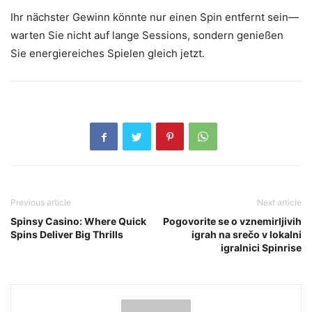
Ihr nächster Gewinn könnte nur einen Spin entfernt sein—
warten Sie nicht auf lange Sessions, sondern genießen
Sie energiereiches Spielen gleich jetzt.
Previous article
Next article
Spinsy Casino: Where Quick
Pogovorite se o vznemirljivih
Spins Deliver Big Thrills
igrah na srečo v lokalni
igralnici Spinrise