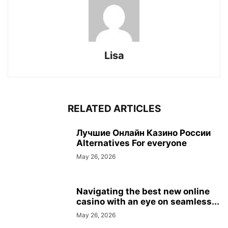
Lisa
RELATED ARTICLES
Лучшие Онлайн Казино России
Alternatives For everyone
May 26, 2026
Navigating the best new online
casino with an eye on seamless...
May 26, 2026