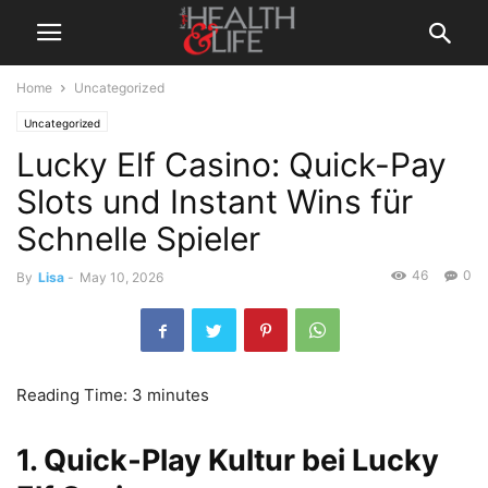
Home
Uncategorized
Uncategorized
Lucky Elf Casino: Quick-Pay
Slots und Instant Wins für
Schnelle Spieler
46
0
By
Lisa
-
May 10, 2026
Reading Time:
3
minutes
1. Quick‑Play Kultur bei Lucky