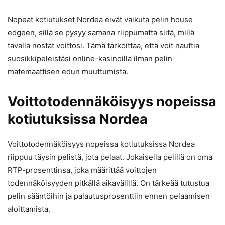
Nopeat kotiutukset Nordea eivät vaikuta pelin house
edgeen, sillä se pysyy samana riippumatta siitä, millä
tavalla nostat voittosi. Tämä tarkoittaa, että voit nauttia
suosikkipeleistäsi online-kasinoilla ilman pelin
matemaattisen edun muuttumista.
Voittotodennäköisyys nopeissa
kotiutuksissa Nordea
Voittotodennäköisyys nopeissa kotiutuksissa Nordea
riippuu täysin pelistä, jota pelaat. Jokaisella pelillä on oma
RTP-prosenttinsa, joka määrittää voittojen
todennäköisyyden pitkällä aikavälillä. On tärkeää tutustua
pelin sääntöihin ja palautusprosenttiin ennen pelaamisen
aloittamista.