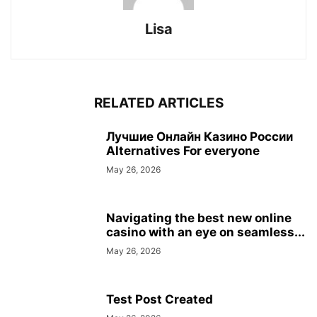
Lisa
RELATED ARTICLES
Лучшие Онлайн Казино России
Alternatives For everyone
May 26, 2026
Navigating the best new online
casino with an eye on seamless...
May 26, 2026
Test Post Created