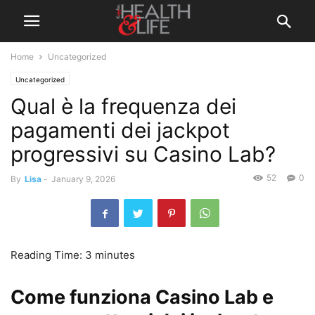
Home
Uncategorized
Uncategorized
Qual è la frequenza dei
pagamenti dei jackpot
progressivi su Casino Lab?
52
0
By
Lisa
-
January 9, 2026
Reading Time:
3
minutes
Come funziona Casino Lab e