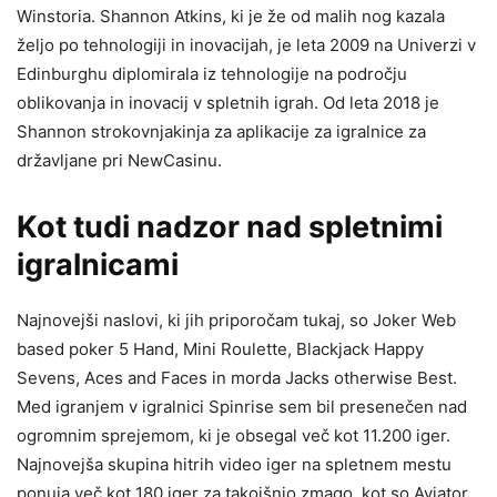
Winstoria. Shannon Atkins, ki je že od malih nog kazala
željo po tehnologiji in inovacijah, je leta 2009 na Univerzi v
Edinburghu diplomirala iz tehnologije na področju
oblikovanja in inovacij v spletnih igrah. Od leta 2018 je
Shannon strokovnjakinja za aplikacije za igralnice za
državljane pri NewCasinu.
Kot tudi nadzor nad spletnimi
igralnicami
Najnovejši naslovi, ki jih priporočam tukaj, so Joker Web
based poker 5 Hand, Mini Roulette, Blackjack Happy
Sevens, Aces and Faces in morda Jacks otherwise Best.
Med igranjem v igralnici Spinrise sem bil presenečen nad
ogromnim sprejemom, ki je obsegal več kot 11.200 iger.
Najnovejša skupina hitrih video iger na spletnem mestu
ponuja več kot 180 iger za takojšnjo zmago, kot so Aviator,