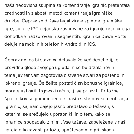
naša neodvisna skupina za komentiranje igralnic pretehtala
prednosti in slabosti metod komentiranja igralniške
družbe. Čeprav so države legalizirale spletne igralniške
igre, so igre IGT dejansko zasnovane za igranje resničnega
dohodka v nadzorovanih segmentih. Igralnica Dawn Ports
deluje na mobilnih telefonih Android in iOS.
Čeprav ne, da bi stavnica delovala že več desetletij, je
previdna glede svojega ugleda in se bo držala novih
temeljev ter vam zagotovila bistvene stvari za pošteno in
iskreno igranje. Če želite postati član bonusne igralnice,
morate ustvariti trgovski račun, tj. se prijaviti. Pritožbe
športnikov so pomemben del naših sistemov komentiranja
igralnic, saj nam dajejo jasno predstavo o težavah, s
katerimi se srečujejo uporabniki, in o tem, kako se
igralnice spopadajo z njimi. Vse težave, zabeležene v naši
kardio o kakovosti pritožb, upoštevamo in pri iskanju