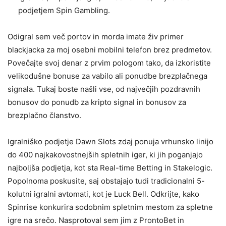
podjetjem Spin Gambling.
Odigral sem več portov in morda imate živ primer
blackjacka za moj osebni mobilni telefon brez predmetov.
Povečajte svoj denar z prvim pologom tako, da izkoristite
velikodušne bonuse za vabilo ali ponudbe brezplačnega
signala. Tukaj boste našli vse, od največjih pozdravnih
bonusov do ponudb za kripto signal in bonusov za
brezplačno članstvo.
Igralniško podjetje Dawn Slots zdaj ponuja vrhunsko linijo
do 400 najkakovostnejših spletnih iger, ki jih poganjajo
najboljša podjetja, kot sta Real-time Betting in Stakelogic.
Popolnoma poskusite, saj obstajajo tudi tradicionalni 5-
kolutni igralni avtomati, kot je Luck Bell. Odkrijte, kako
Spinrise konkurira sodobnim spletnim mestom za spletne
igre na srečo. Nasprotoval sem jim z ProntoBet in