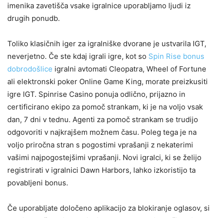
imenika zavetišča vsake igralnice uporabljamo ljudi iz
drugih ponudb.
Toliko klasičnih iger za igralniške dvorane je ustvarila IGT,
neverjetno. Če ste kdaj igrali igre, kot so
Spin Rise bonus
dobrodošlice
igralni avtomati Cleopatra, Wheel of Fortune
ali elektronski poker Online Game King, morate preizkusiti
igre IGT. Spinrise Casino ponuja odlično, prijazno in
certificirano ekipo za pomoč strankam, ki je na voljo vsak
dan, 7 dni v tednu. Agenti za pomoč strankam se trudijo
odgovoriti v najkrajšem možnem času. Poleg tega je na
voljo priročna stran s pogostimi vprašanji z nekaterimi
vašimi najpogostejšimi vprašanji. Novi igralci, ki se želijo
registrirati v igralnici Dawn Harbors, lahko izkoristijo ta
povabljeni bonus.
Če uporabljate določeno aplikacijo za blokiranje oglasov, si