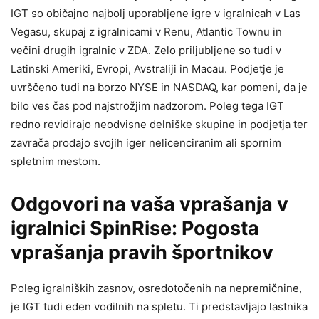
IGT so običajno najbolj uporabljene igre v igralnicah v Las
Vegasu, skupaj z igralnicami v Renu, Atlantic Townu in
večini drugih igralnic v ZDA. Zelo priljubljene so tudi v
Latinski Ameriki, Evropi, Avstraliji in Macau.
Podjetje je
uvrščeno tudi na borzo NYSE in NASDAQ, kar pomeni, da je
bilo ves čas pod najstrožjim nadzorom. Poleg tega IGT
redno revidirajo neodvisne delniške skupine in podjetja ter
zavrača prodajo svojih iger nelicenciranim ali spornim
spletnim mestom.
Odgovori na vaša vprašanja v
igralnici SpinRise: Pogosta
vprašanja pravih športnikov
Poleg igralniških zasnov, osredotočenih na nepremičnine,
je IGT tudi eden vodilnih na spletu. Ti predstavljajo lastnika