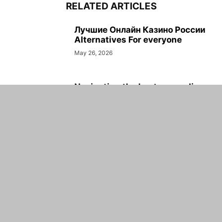
RELATED ARTICLES
Лучшие Онлайн Казино России
Alternatives For everyone
May 26, 2026
Navigating the best new online
casino with an eye on seamless...
May 26, 2026
Test Post Created
May 26, 2026