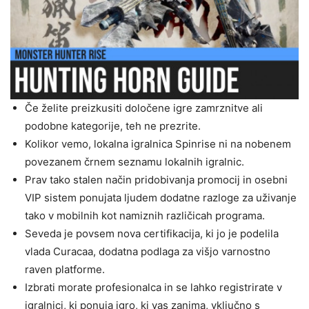
Če želite preizkusiti določene igre zamrznitve ali
podobne kategorije, teh ne prezrite.
Kolikor vemo, lokalna igralnica Spinrise ni na nobenem
povezanem črnem seznamu lokalnih igralnic.
Prav tako stalen način pridobivanja promocij in osebni
VIP sistem ponujata ljudem dodatne razloge za uživanje
tako v mobilnih kot namiznih različicah programa.
Seveda je povsem nova certifikacija, ki jo je podelila
vlada Curacaa, dodatna podlaga za višjo varnostno
raven platforme.
Izbrati morate profesionalca in se lahko registrirate v
igralnici, ki ponuja igro, ki vas zanima, vključno s