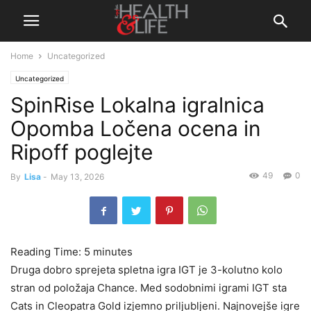
Home
Uncategorized
Uncategorized
SpinRise Lokalna igralnica
Opomba Ločena ocena in
Ripoff poglejte
49
0
By
Lisa
-
May 13, 2026
Reading Time:
5
minutes
Druga dobro sprejeta spletna igra IGT je 3-kolutno kolo
stran od položaja Chance. Med sodobnimi igrami IGT sta
Cats in Cleopatra Gold izjemno priljubljeni. Najnovejše igre