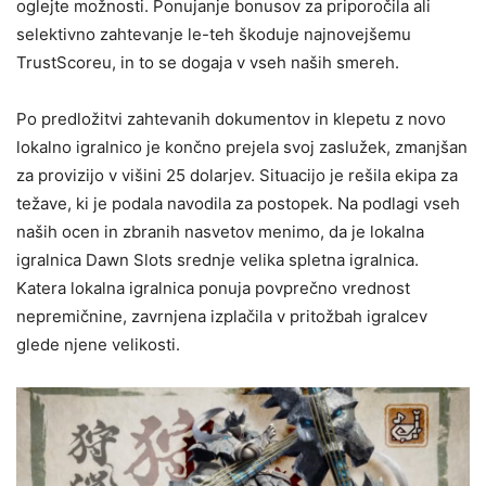
oglejte možnosti. Ponujanje bonusov za priporočila ali
selektivno zahtevanje le-teh škoduje najnovejšemu
TrustScoreu, in to se dogaja v vseh naših smereh.
Po predložitvi zahtevanih dokumentov in klepetu z novo
lokalno igralnico je končno prejela svoj zaslužek, zmanjšan
za provizijo v višini 25 dolarjev. Situacijo je rešila ekipa za
težave, ki je podala navodila za postopek. Na podlagi vseh
naših ocen in zbranih nasvetov menimo, da je lokalna
igralnica Dawn Slots srednje velika spletna igralnica.
Katera lokalna igralnica ponuja povprečno vrednost
nepremičnine, zavrnjena izplačila v pritožbah igralcev
glede njene velikosti.