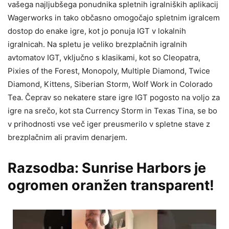
vašega najljubšega ponudnika spletnih igralniških aplikacij
Wagerworks in tako občasno omogočajo spletnim igralcem
dostop do enake igre, kot jo ponuja IGT v lokalnih
igralnicah. Na spletu je veliko brezplačnih igralnih
avtomatov IGT, vključno s klasikami, kot so Cleopatra,
Pixies of the Forest, Monopoly, Multiple Diamond, Twice
Diamond, Kittens, Siberian Storm, Wolf Work in Colorado
Tea. Čeprav so nekatere stare igre IGT pogosto na voljo za
igre na srečo, kot sta Currency Storm in Texas Tina, se bo
v prihodnosti vse več iger preusmerilo v spletne stave z
brezplačnim ali pravim denarjem.
Razsodba: Sunrise Harbors je
ogromen oranžen transparent!