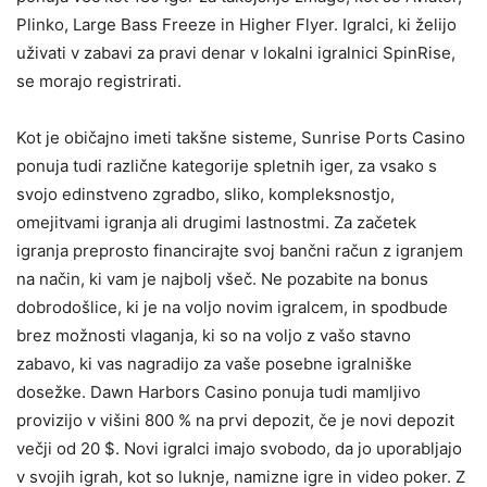
Plinko, Large Bass Freeze in Higher Flyer. Igralci, ki želijo
uživati ​​v zabavi za pravi denar v lokalni igralnici SpinRise,
se morajo registrirati.
Kot je običajno imeti takšne sisteme, Sunrise Ports Casino
ponuja tudi različne kategorije spletnih iger, za vsako s
svojo edinstveno zgradbo, sliko, kompleksnostjo,
omejitvami igranja ali drugimi lastnostmi. Za začetek
igranja preprosto financirajte svoj bančni račun z igranjem
na način, ki vam je najbolj všeč. Ne pozabite na bonus
dobrodošlice, ki je na voljo novim igralcem, in spodbude
brez možnosti vlaganja, ki so na voljo z vašo stavno
zabavo, ki vas nagradijo za vaše posebne igralniške
dosežke. Dawn Harbors Casino ponuja tudi mamljivo
provizijo v višini 800 % na prvi depozit, če je novi depozit
večji od 20 $. Novi igralci imajo svobodo, da jo uporabljajo
v svojih igrah, kot so luknje, namizne igre in video poker. Z