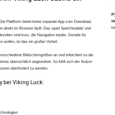
Р
ш
 Die Plattform bietet keine separate App zum Download,
Li
on direkt im Browser läuft. Das spart Speicherplatz und
ezeiten sind kurz, die Navigation intuitiv. Gerade für
 wollen, ist das ein großer Vorteil.
 verschiedene Bildschirmgrößen an und erleichtert so die
nüs übersichtlich angeordnet. So fühlt sich der Nutzer
kturen überfordert zu werden.
 bei Viking Luck:
chnologien