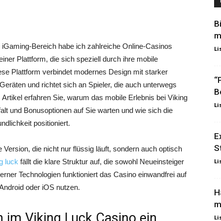
B
m
m iGaming-Bereich habe ich zahlreiche Online-Casinos
Li
ner Plattform, die sich speziell durch ihre mobile
ese Plattform verbindet modernes Design mit starker
“
eräten und richtet sich an Spieler, die auch unterwegs
B
rtikel erfahren Sie, warum das mobile Erlebnis bei Viking
Li
falt und Bonusoptionen auf Sie warten und wie sich die
dlichkeit positioniert.
E
S
e Version, die nicht nur flüssig läuft, sondern auch optisch
g luck
fällt die klare Struktur auf, die sowohl Neueinsteiger
Li
erner Technologien funktioniert das Casino einwandfrei auf
 Android oder iOS nutzen.
H
m
 im Viking Luck Casino ein
Li