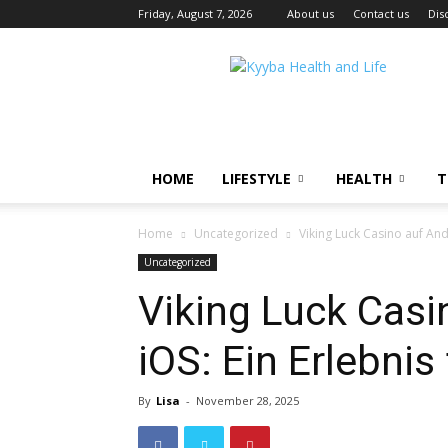
Friday, August 7, 2026
About us
Contact us
Dis
Kyyba
Health
and
Life
HOME
LIFESTYLE
HEALTH
T
Home
Uncategorized
Viking Luck Casino auf And
Uncategorized
Viking Luck Casi
iOS: Ein Erlebnis
By
Lisa
-
November 28, 2025