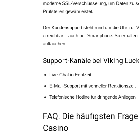
moderne SSL-Verschlüsselung, um Daten zu sch
Prüfstellen gewährleistet.
Der Kundensupport steht rund um die Uhr zur Ve
erreichbar – auch per Smartphone. So erhalten S
auftauchen.
Support-Kanäle bei Viking Luck
Live-Chat in Echtzeit
E-Mail-Support mit schneller Reaktionszeit
Telefonische Hotline für dringende Anliegen
FAQ: Die häufigsten Frag
Casino