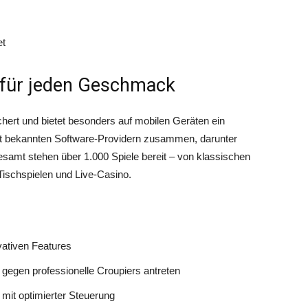
et
t für jeden Geschmack
fächert und bietet besonders auf mobilen Geräten ein
 mit bekannten Software-Providern zusammen, darunter
samt stehen über 1.000 Spiele bereit – von klassischen
Tischspielen und Live-Casino.
vativen Features
t gegen professionelle Croupiers antreten
 mit optimierter Steuerung