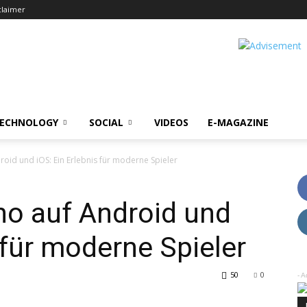
claimer
ECHNOLOGY
SOCIAL
VIDEOS
E-MAGAZINE
roid und iOS: Ein Erlebnis für moderne Spieler
no auf Android und
 für moderne Spieler
50
0
- A