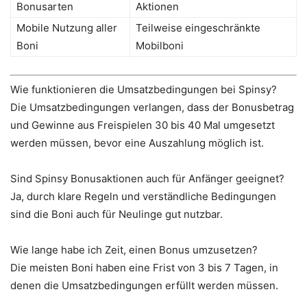
Bonusarten
Aktionen
Mobile Nutzung aller
Teilweise eingeschränkte
Boni
Mobilboni
Wie funktionieren die Umsatzbedingungen bei Spinsy?
Die Umsatzbedingungen verlangen, dass der Bonusbetrag
und Gewinne aus Freispielen 30 bis 40 Mal umgesetzt
werden müssen, bevor eine Auszahlung möglich ist.
Sind Spinsy Bonusaktionen auch für Anfänger geeignet?
Ja, durch klare Regeln und verständliche Bedingungen
sind die Boni auch für Neulinge gut nutzbar.
Wie lange habe ich Zeit, einen Bonus umzusetzen?
Die meisten Boni haben eine Frist von 3 bis 7 Tagen, in
denen die Umsatzbedingungen erfüllt werden müssen.