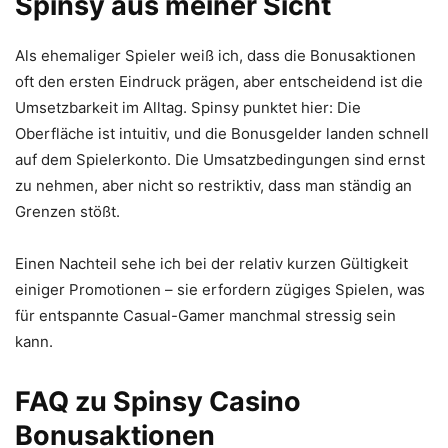
Spinsy aus meiner Sicht
Als ehemaliger Spieler weiß ich, dass die Bonusaktionen
oft den ersten Eindruck prägen, aber entscheidend ist die
Umsetzbarkeit im Alltag. Spinsy punktet hier: Die
Oberfläche ist intuitiv, und die Bonusgelder landen schnell
auf dem Spielerkonto. Die Umsatzbedingungen sind ernst
zu nehmen, aber nicht so restriktiv, dass man ständig an
Grenzen stößt.
Einen Nachteil sehe ich bei der relativ kurzen Gültigkeit
einiger Promotionen – sie erfordern zügiges Spielen, was
für entspannte Casual-Gamer manchmal stressig sein
kann.
FAQ zu Spinsy Casino
Bonusaktionen