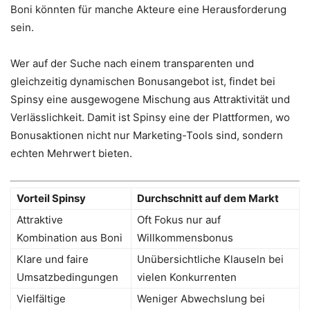
Boni könnten für manche Akteure eine Herausforderung
sein.
Wer auf der Suche nach einem transparenten und
gleichzeitig dynamischen Bonusangebot ist, findet bei
Spinsy eine ausgewogene Mischung aus Attraktivität und
Verlässlichkeit. Damit ist Spinsy eine der Plattformen, wo
Bonusaktionen nicht nur Marketing-Tools sind, sondern
echten Mehrwert bieten.
Vorteil Spinsy
Durchschnitt auf dem Markt
Attraktive
Oft Fokus nur auf
Kombination aus Boni
Willkommensbonus
Klare und faire
Unübersichtliche Klauseln bei
Umsatzbedingungen
vielen Konkurrenten
Vielfältige
Weniger Abwechslung bei