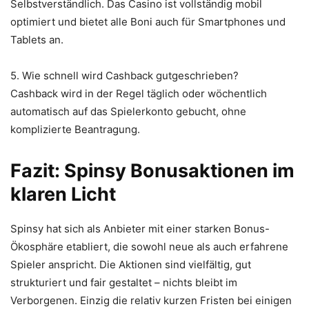
Selbstverständlich. Das Casino ist vollständig mobil
optimiert und bietet alle Boni auch für Smartphones und
Tablets an.
5. Wie schnell wird Cashback gutgeschrieben?
Cashback wird in der Regel täglich oder wöchentlich
automatisch auf das Spielerkonto gebucht, ohne
komplizierte Beantragung.
Fazit: Spinsy Bonusaktionen im
klaren Licht
Spinsy hat sich als Anbieter mit einer starken Bonus-
Ökosphäre etabliert, die sowohl neue als auch erfahrene
Spieler anspricht. Die Aktionen sind vielfältig, gut
strukturiert und fair gestaltet – nichts bleibt im
Verborgenen. Einzig die relativ kurzen Fristen bei einigen