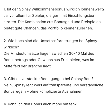
1. Ist der Spinsy Willkommensbonus wirklich lohnenswert?
Ja, vor allem für Spieler, die gern mit Einzahlungsboni
starten. Die Kombination aus Bonusgeld und Freispielen
bietet gute Chancen, das Portfolio kennenzulernen.
2. Wie hoch sind die Umsatzanforderungen bei Spinsy
wirklich?
Die Mindestumsätze liegen zwischen 30-40 Mal des
Bonusbetrags oder Gewinns aus Freispielen, was im
Mittelfeld der Branche liegt.
3. Gibt es versteckte Bedingungen bei Spinsy Boni?
Nein, Spinsy legt Wert auf transparente und verständliche
Bonusregeln – ohne komplizierte Ausnahmen.
4. Kann ich den Bonus auch mobil nutzen?