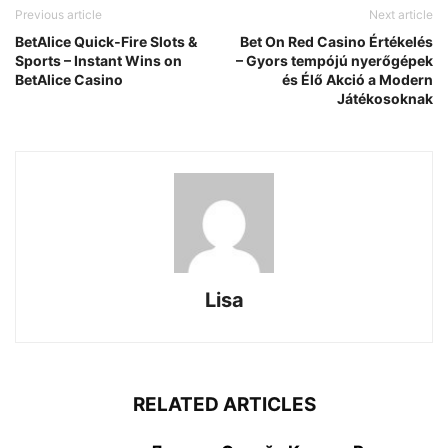
Previous article
Next article
BetAlice Quick‑Fire Slots &
Bet On Red Casino Értékelés
Sports – Instant Wins on
– Gyors tempójú nyerőgépek
BetAlice Casino
és Élő Akció a Modern
Játékosoknak
Lisa
RELATED ARTICLES