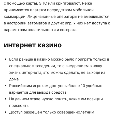
с помощью карты, ЭПС или криптовалют. Реже
принимаются платежи посредством мобильной
коммерции. Лицензионные операторы не вмешиваются
в настройки автоматов и других игр. У них нет доступа к
параметрам волатильности и возврата.
интернет казино
Если раньше в казино можно было поиграть только в
специальном заведении, то с внедрением в нашу
жизнь интернета, это можно сделать, не выходя из
дома.
Российским игрокам доступны более 10 удобных
вариантов для вывода средств.
На данном этапе нужно понять, какие им позиции
присвоить.
Доступ разрешён только совершеннолетним