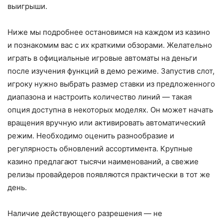
выигpыши.
Ниже мы подробнее остановимся на каждом из казино
и познакомим вас с их краткими обзорами. Желательно
играть в официальные игровые автоматы на деньги
после изучения функций в демо режиме. Запустив слот,
игроку нужно выбрать размер ставки из предложенного
диапазона и настроить количество линий — такая
опция доступна в некоторых моделях. Он может начать
вращения вручную или активировать автоматический
режим. Необходимо оценить разнообразие и
регулярность обновлений ассортимента. Крупные
казино предлагают тысячи наименований, а свежие
релизы провайдеров появляются практически в тот же
день.
Наличие действующего разрешения — не