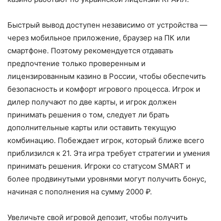
Быстрый вывод доступен независимо от устройства —
через мобильное приложение, браузер на ПК или
смартфоне. Поэтому рекомендуется отдавать
предпочтение только проверенным и
лицензированным казино в России, чтобы обеспечить
безопасность и комфорт игрового процесса. Игрок и
дилер получают по две карты, и игрок должен
принимать решения о том, следует ли брать
дополнительные карты или оставить текущую
комбинацию. Побеждает игрок, который ближе всего
приблизился к 21. Эта игра требует стратегии и умения
принимать решения. Игроки со статусом SMART и
более продвинутыми уровнями могут получить бонус,
начиная с пополнения на сумму 2000 ₽.
Увеличьте свой игровой депозит, чтобы получить