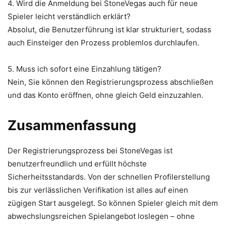
4. Wird die Anmeldung bei StoneVegas auch für neue
Spieler leicht verständlich erklärt?
Absolut, die Benutzerführung ist klar strukturiert, sodass
auch Einsteiger den Prozess problemlos durchlaufen.
5. Muss ich sofort eine Einzahlung tätigen?
Nein, Sie können den Registrierungsprozess abschließen
und das Konto eröffnen, ohne gleich Geld einzuzahlen.
Zusammenfassung
Der Registrierungsprozess bei StoneVegas ist
benutzerfreundlich und erfüllt höchste
Sicherheitsstandards. Von der schnellen Profilerstellung
bis zur verlässlichen Verifikation ist alles auf einen
zügigen Start ausgelegt. So können Spieler gleich mit dem
abwechslungsreichen Spielangebot loslegen – ohne