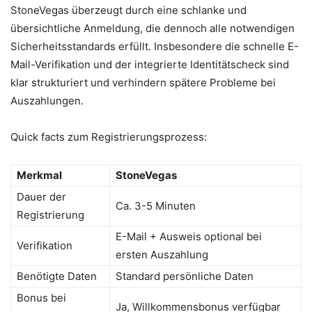
StoneVegas überzeugt durch eine schlanke und
übersichtliche Anmeldung, die dennoch alle notwendigen
Sicherheitsstandards erfüllt. Insbesondere die schnelle E-
Mail-Verifikation und der integrierte Identitätscheck sind
klar strukturiert und verhindern spätere Probleme bei
Auszahlungen.
Quick facts zum Registrierungsprozess:
Merkmal
StoneVegas
Dauer der
Ca. 3-5 Minuten
Registrierung
E-Mail + Ausweis optional bei
Verifikation
ersten Auszahlung
Benötigte Daten
Standard persönliche Daten
Bonus bei
Ja, Willkommensbonus verfügbar