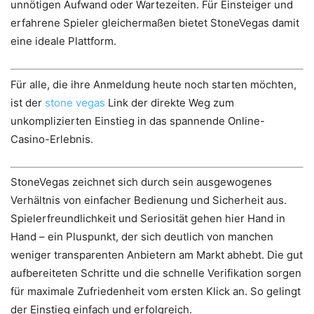
unnötigen Aufwand oder Wartezeiten. Für Einsteiger und
erfahrene Spieler gleichermaßen bietet StoneVegas damit
eine ideale Plattform.
Für alle, die ihre Anmeldung heute noch starten möchten,
ist der
stone vegas
Link der direkte Weg zum
unkomplizierten Einstieg in das spannende Online-
Casino-Erlebnis.
StoneVegas zeichnet sich durch sein ausgewogenes
Verhältnis von einfacher Bedienung und Sicherheit aus.
Spielerfreundlichkeit und Seriosität gehen hier Hand in
Hand – ein Pluspunkt, der sich deutlich von manchen
weniger transparenten Anbietern am Markt abhebt. Die gut
aufbereiteten Schritte und die schnelle Verifikation sorgen
für maximale Zufriedenheit vom ersten Klick an. So gelingt
der Einstieg einfach und erfolgreich.