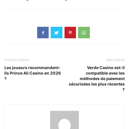
Previous article
Next article
Les joueurs recommandent-
Verde Casino est-il
ils Prince Ali Casino en 2026
compatible avec les
?
méthodes de paiement
sécurisées les plus récentes
?