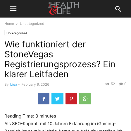
Home
Uncategorized
Uncategorized
Wie funktioniert der
StoneVegas
Registrierungsprozess? Ein
klarer Leitfaden
52
0
By
Lisa
-
February 9, 2026
Reading Time:
3
minutes
Als SEO-Kopiraft mit 10 Jahren Erfahrung im iGaming-