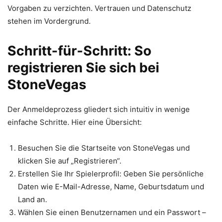
Vorgaben zu verzichten. Vertrauen und Datenschutz
stehen im Vordergrund.
Schritt-für-Schritt: So
registrieren Sie sich bei
StoneVegas
Der Anmeldeprozess gliedert sich intuitiv in wenige
einfache Schritte. Hier eine Übersicht:
Besuchen Sie die Startseite von StoneVegas und
klicken Sie auf „Registrieren“.
Erstellen Sie Ihr Spielerprofil: Geben Sie persönliche
Daten wie E-Mail-Adresse, Name, Geburtsdatum und
Land an.
Wählen Sie einen Benutzernamen und ein Passwort –