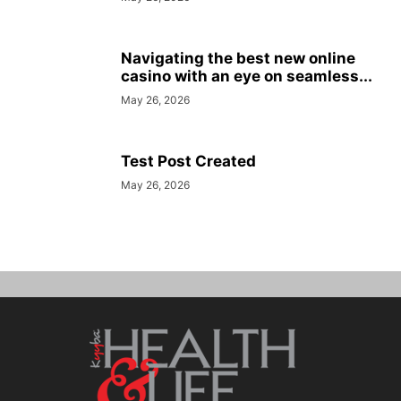
Navigating the best new online
casino with an eye on seamless...
May 26, 2026
Test Post Created
May 26, 2026