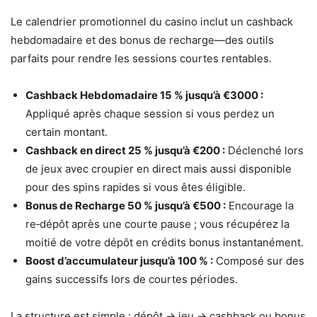
Le calendrier promotionnel du casino inclut un cashback
hebdomadaire et des bonus de recharge—des outils
parfaits pour rendre les sessions courtes rentables.
Cashback Hebdomadaire 15 % jusqu’à €3000 :
Appliqué après chaque session si vous perdez un
certain montant.
Cashback en direct 25 % jusqu’à €200 :
Déclenché lors
de jeux avec croupier en direct mais aussi disponible
pour des spins rapides si vous êtes éligible.
Bonus de Recharge 50 % jusqu’à €500 :
Encourage la
re‑dépôt après une courte pause ; vous récupérez la
moitié de votre dépôt en crédits bonus instantanément.
Boost d’accumulateur jusqu’à 100 % :
Composé sur des
gains successifs lors de courtes périodes.
La structure est simple : dépôt → jeu → cashback ou bonus