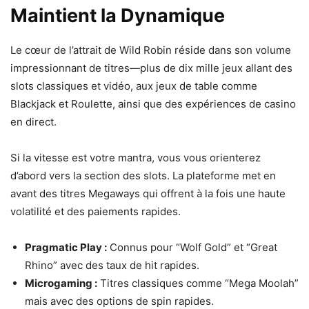
Maintient la Dynamique
Le cœur de l’attrait de Wild Robin réside dans son volume
impressionnant de titres—plus de dix mille jeux allant des
slots classiques et vidéo, aux jeux de table comme
Blackjack et Roulette, ainsi que des expériences de casino
en direct.
Si la vitesse est votre mantra, vous vous orienterez
d’abord vers la section des slots. La plateforme met en
avant des titres Megaways qui offrent à la fois une haute
volatilité et des paiements rapides.
Pragmatic Play :
Connus pour “Wolf Gold” et “Great
Rhino” avec des taux de hit rapides.
Microgaming :
Titres classiques comme “Mega Moolah”
mais avec des options de spin rapides.