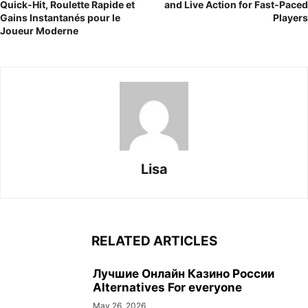
Quick‑Hit, Roulette Rapide et
and Live Action for Fast‑Paced
Gains Instantanés pour le
Players
Joueur Moderne
Lisa
RELATED ARTICLES
Лучшие Онлайн Казино России
Alternatives For everyone
May 26, 2026