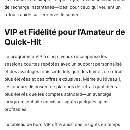
de recharge instantanés—idéal pour ceux qui veulent un
retour rapide sur leur investissement.
VIP et Fidélité pour l’Amateur de
Quick‑Hit
Le programme VIP à cinq niveaux récompense les
sessions courtes répétées avec un support personnalisé
et des avantages croissants tels que des limites de retrait
plus élevées et des offres exclusives. Même au Niveau 1,
les joueurs disposent de plafonds de retrait quotidiens
plus élevés que les comptes standard—un avantage
lorsqu’on souhaite encaisser après quelques spins
profitables.
Le tableau de bord VIP offre aussi des insights en temps