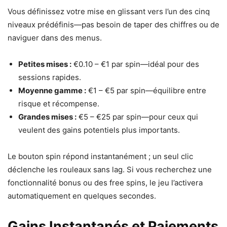
Vous définissez votre mise en glissant vers l’un des cinq
niveaux prédéfinis—pas besoin de taper des chiffres ou de
naviguer dans des menus.
Petites mises :
€0.10 – €1 par spin—idéal pour des
sessions rapides.
Moyenne gamme :
€1 – €5 par spin—équilibre entre
risque et récompense.
Grandes mises :
€5 – €25 par spin—pour ceux qui
veulent des gains potentiels plus importants.
Le bouton spin répond instantanément ; un seul clic
déclenche les rouleaux sans lag. Si vous recherchez une
fonctionnalité bonus ou des free spins, le jeu l’activera
automatiquement en quelques secondes.
Gains Instantanés et Paiements