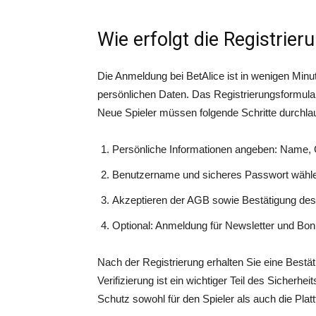
Wie erfolgt die Registrier
Die Anmeldung bei BetAlice ist in wenigen Minu
persönlichen Daten. Das Registrierungsformular 
Neue Spieler müssen folgende Schritte durchla
Persönliche Informationen angeben: Name,
Benutzername und sicheres Passwort wähl
Akzeptieren der AGB sowie Bestätigung des 
Optional: Anmeldung für Newsletter und Bo
Nach der Registrierung erhalten Sie eine Bestäti
Verifizierung ist ein wichtiger Teil des Sicherh
Schutz sowohl für den Spieler als auch die Plat