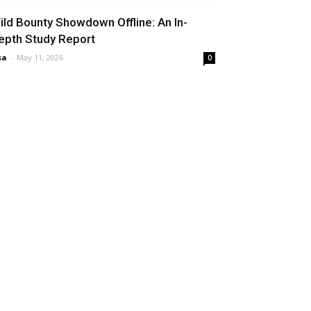
ild Bounty Showdown Offline: An In-
epth Study Report
sa
-
May 11, 2026
0