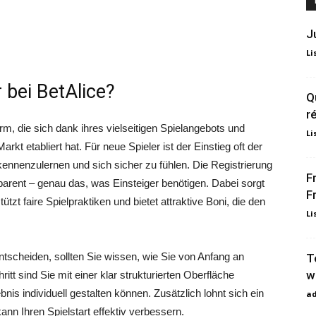
J
Li
 bei BetAlice?
Q
r
rm, die sich dank ihres vielseitigen Spielangebots und
Li
kt etabliert hat. Für neue Spieler ist der Einstieg oft der
nnenzulernen und sich sicher zu fühlen. Die Registrierung
F
nsparent – genau das, was Einsteiger benötigen. Dabei sorgt
F
tzt faire Spielpraktiken und bietet attraktive Boni, die den
Li
ntscheiden, sollten Sie wissen, wie Sie von Anfang an
T
w
ritt sind Sie mit einer klar strukturierten Oberfläche
lebnis individuell gestalten können. Zusätzlich lohnt sich ein
a
ann Ihren Spielstart effektiv verbessern.