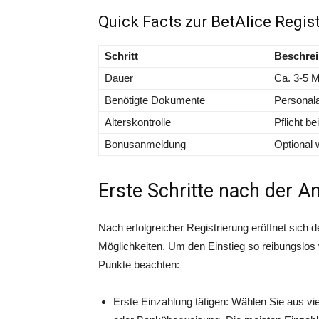
Quick Facts zur BetAlice Regis
Schritt
Beschre
Dauer
Ca. 3-5 M
Benötigte Dokumente
Personal
Alterskontrolle
Pflicht b
Bonusanmeldung
Optional 
Erste Schritte nach der 
Nach erfolgreicher Registrierung eröffnet sich 
Möglichkeiten. Um den Einstieg so reibungslos 
Punkte beachten:
Erste Einzahlung tätigen: Wählen Sie aus vie