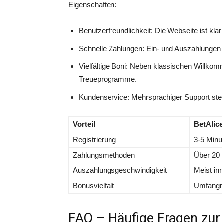
Eigenschaften:
Benutzerfreundlichkeit: Die Webseite ist klar 
Schnelle Zahlungen: Ein- und Auszahlungen e
Vielfältige Boni: Neben klassischen Willko
Treueprogramme.
Kundenservice: Mehrsprachiger Support steh
Vorteil
BetAlic
Registrierung
3-5 Minu
Zahlungsmethoden
Über 20
Auszahlungsgeschwindigkeit
Meist in
Bonusvielfalt
Umfangre
FAQ – Häufige Fragen zur 