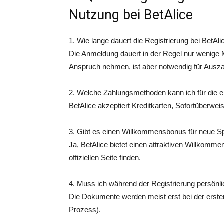
Nutzung bei BetAlice
1. Wie lange dauert die Registrierung bei BetAli
Die Anmeldung dauert in der Regel nur wenige M
Anspruch nehmen, ist aber notwendig für Ausz
2. Welche Zahlungsmethoden kann ich für die e
BetAlice akzeptiert Kreditkarten, Sofortüberwei
3. Gibt es einen Willkommensbonus für neue Sp
Ja, BetAlice bietet einen attraktiven Willkomm
offiziellen Seite finden.
4. Muss ich während der Registrierung persön
Die Dokumente werden meist erst bei der ersten
Prozess).