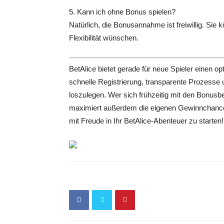
5. Kann ich ohne Bonus spielen?
Natürlich, die Bonusannahme ist freiwillig. Sie 
Flexibilität wünschen.
BetAlice bietet gerade für neue Spieler einen op
schnelle Registrierung, transparente Prozesse u
loszulegen. Wer sich frühzeitig mit den Bonus
maximiert außerdem die eigenen Gewinnchancen
mit Freude in Ihr BetAlice-Abenteuer zu starten!