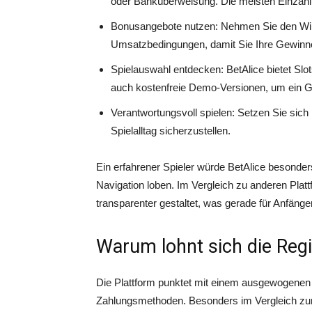
oder Banküberweisung. Die meisten Einzahlu
Bonusangebote nutzen: Nehmen Sie den Wil
Umsatzbedingungen, damit Sie Ihre Gewinn
Spielauswahl entdecken: BetAlice bietet Slot
auch kostenfreie Demo-Versionen, um ein G
Verantwortungsvoll spielen: Setzen Sie sich
Spielalltag sicherzustellen.
Ein erfahrener Spieler würde BetAlice besonders
Navigation loben. Im Vergleich zu anderen Platt
transparenter gestaltet, was gerade für Anfänger
Warum lohnt sich die Regi
Die Plattform punktet mit einem ausgewogenen M
Zahlungsmethoden. Besonders im Vergleich zum