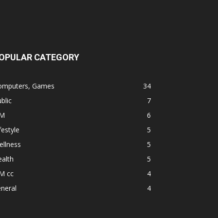
OPULAR CATEGORY
omputers, Games
34
blic
7
M
6
festyle
5
ellness
5
alth
5
M cc
4
neral
4