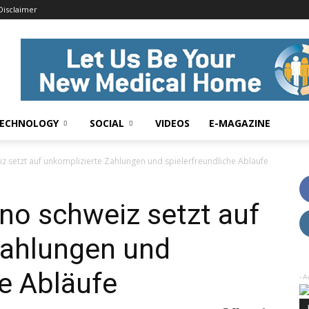
Disclaimer
ECHNOLOGY
SOCIAL
VIDEOS
E-MAGAZINE
z setzt auf unkomplizierte Zahlungen und spielerfreundliche Abläufe
no schweiz setzt auf
Zahlungen und
he Abläufe
- A