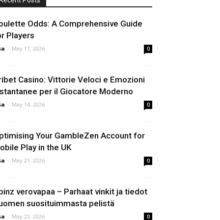
Recent Posts
oulette Odds: A Comprehensive Guide
or Players
sa
-
May 11, 2026
0
ribet Casino: Vittorie Veloci e Emozioni
nstantanee per il Giocatore Moderno
sa
-
May 14, 2026
0
ptimising Your GambleZen Account for
obile Play in the UK
sa
-
May 21, 2026
0
pinz verovapaa – Parhaat vinkit ja tiedot
uomen suosituimmasta pelistä
sa
-
May 23, 2026
0