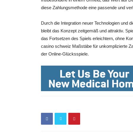
diese Zahlungsmethode eine passende und verlä
Durch die Integration neuer Technologien und 
bleibt das Konzept zeitgemäß und attraktiv. Spie
das Fortsetzen des Spiels erleichtern, ohne Ko
casino schweiz Maßstäbe für unkomplizierte Za
der Online-Glücksspiele.