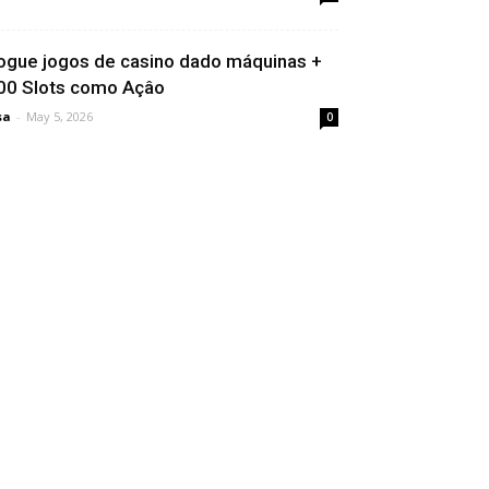
ogue jogos de casino dado máquinas +
00 Slots como Açâo
sa
-
May 5, 2026
0