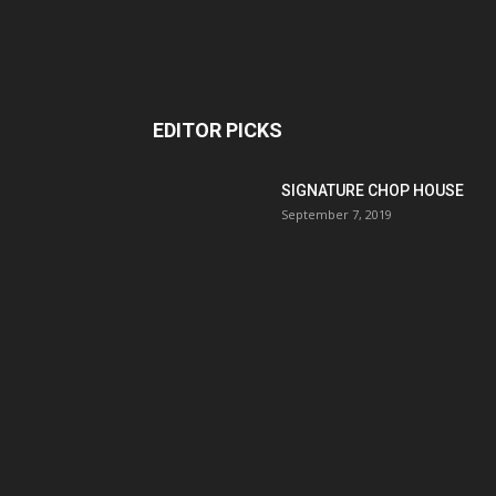
EDITOR PICKS
SIGNATURE CHOP HOUSE
September 7, 2019