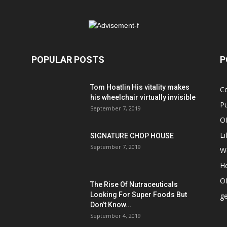
POPULAR POSTS
P
Tom Hoatlin His vitality makes
C
his wheelchair virtually invisible
Pu
September 7, 2019
O
Li
SIGNATURE CHOP HOUSE
September 7, 2019
W
He
O
The Rise Of Nutraceuticals
Looking For Super Foods But
ge
Don’t Know...
September 4, 2019