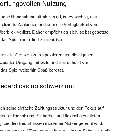
wortungsvollen Nutzung
che Handhabung attraktiv sind, ist es wichtig, das
plizierte Zahlungen und schnelle Verfügbarkeit von
blick verliert. Daher empfiehlt es sich, selbst gesetzte
as Spiel kontrolliert zu genießen.
anzielle Grenzen zu respektieren und die eigenen
ewusster Umgang mit Geld und Zeit schützt vor
das Spiel weiterhin Spaß bereitet.
fecard casino schweiz und
ch seine einfache Zahlungsstruktur und den Fokus auf
eller Einzahlung, Sicherheit und flexibel gestalteten
g, die den Bedürfnissen moderner Nutzer gerecht wird.
enschutz und Transparenz legt, wie in der Schweiz, stellt