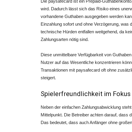
Die paysafecard ist ein Prepaid-Guthabenkonto
wird. Dadurch lässt sich das Risiko eines unerw
vorhandene Guthaben ausgegeben werden kann. 
Einzahlung sofort und ohne Verzögerung, was die
technische Hürden entfallen weitgehend, da kei
Zahlungsarten nötig sind.
Diese unmittelbare Verfügbarkeit von Guthaben 
Nutzer auf das Wesentliche konzentrieren kön
Transaktionen mit paysafecard oft ohne zusätz
steigert.
Spielerfreundlichkeit im Fokus
Neben der einfachen Zahlungsabwicklung steht 
Mittelpunkt. Die Betreiber achten darauf, dass d
Das bedeutet, dass auch Anfänger ohne großen 