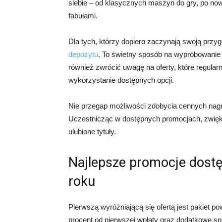
siebie – od klasycznych maszyn do gry, po no
fabułami.
Dla tych, którzy dopiero zaczynają swoją przy
depozytu
. To świetny sposób na wypróbowanie
również zwrócić uwagę na oferty, które regula
wykorzystanie dostępnych opcji.
Nie przegap możliwości zdobycia cennych nagr
Uczestnicząc w dostępnych promocjach, zwię
ulubione tytuły.
Najlepsze promocje dost
roku
Pierwszą wyróżniającą się ofertą jest pakiet po
procent od pierwszej wpłaty oraz dodatkowe sp