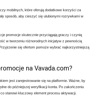
czy mobilnych, które oferują dodatkowe korzyści za
nały sposób, aby cieszyć się ulubionymi rozrywkami w
je promocje skutecznie przyciągają graczy i czynią
ość w tworzeniu różnorodnych inicjatyw z pewnością
 Przyjrzenie się ofertom pomoże wybrać najkorzystniejszą
promocje na Vavada.com?
iem jest zarejestrowanie się na platformie. Ważne, by
dne do późniejszej weryfikacji konta. Po zakończeniu
, co stanowi kluczowy element procesu aktywacji.