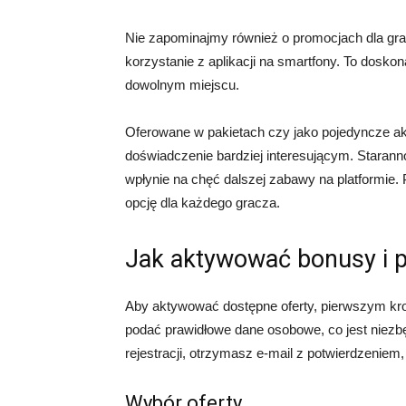
Nie zapominajmy również o promocjach dla gra
korzystanie z aplikacji na smartfony. To dosko
dowolnym miejscu.
Oferowane w pakietach czy jako pojedyncze akc
doświadczenie bardziej interesującym. Starann
wpłynie na chęć dalszej zabawy na platformie.
opcję dla każdego gracza.
Jak aktywować bonusy i 
Aby aktywować dostępne oferty, pierwszym krok
podać prawidłowe dane osobowe, co jest niezbę
rejestracji, otrzymasz e-mail z potwierdzeniem
Wybór oferty