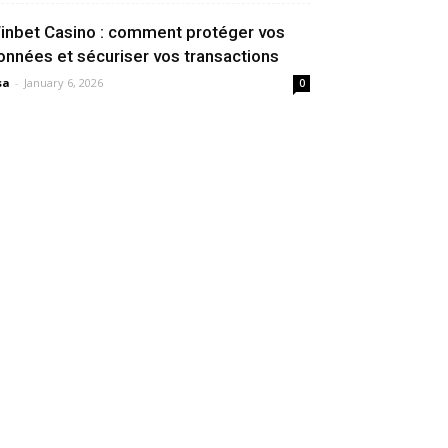
inbet Casino : comment protéger vos
onnées et sécuriser vos transactions
sa
-
January 6, 2026
0