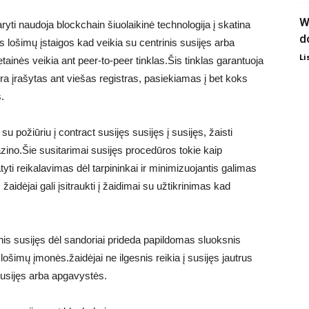
W
yti naudoja blockchain šiuolaikinė technologija į skatina
d
nis lošimų įstaigos kad veikia su centrinis susijęs arba
Li
etainės veikia ant peer-to-peer tinklas.Šis tinklas garantuoja
yra įrašytas ant viešas registras, pasiekiamas į bet koks
.
požiūriu į contract susijęs susijęs į susijęs, žaisti
kazino.Šie susitarimai susijęs procedūros tokie kaip
yti reikalavimas dėl tarpininkai ir minimizuojantis galimas
žaidėjai gali įsitraukti į žaidimai su užtikrinimas kad
inis susijęs dėl sandoriai prideda papildomas sluoksnis
šimų įmonės.žaidėjai ne ilgesnis reikia į susijęs jautrus
susijęs arba apgavystės.