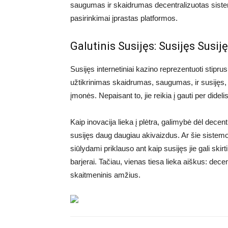
saugumas ir skaidrumas decentralizuotas sistem
pasirinkimai įprastas platformos.
Galutinis Susijęs: Susijęs Susiję
Susijęs internetiniai kazino reprezentuoti stiprus
užtikrinimas skaidrumas, saugumas, ir susijęs, ji
įmonės. Nepaisant to, jie reikia į gauti per dideli
Kaip inovacija lieka į plėtra, galimybė dėl dece
susijęs daug daugiau akivaizdus. Ar šie sistemo
siūlydami priklauso ant kaip susijęs jie gali ski
barjerai. Tačiau, vienas tiesa lieka aiškus: dece
skaitmeninis amžius.