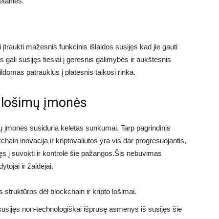
etainės.
įtraukti mažesnis funkcinis išlaidos susijęs kad jie gauti
ęs gali susijęs tiesiai į geresnis galimybės ir aukštesnis
domas patrauklus į platesnis taikosi rinka.
 lošimų įmonės
ų įmonės susiduria keletas sunkumai. Tarp pagrindinis
ain inovacija ir kriptovaliutos yra vis dar progresuojantis,
ęs į suvokti ir kontrolė šie pažangos.Šis nebuvimas
tojai ir žaidėjai.
 struktūros dėl blockchain ir kripto lošimai.
 susijęs non-technologiškai išprusę asmenys iš susijęs šie