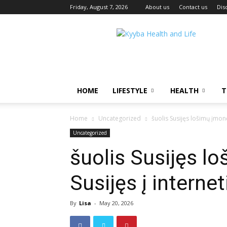
Friday, August 7, 2026
About us
Contact us
Dis
Kyyba
Health
and
Life
HOME
LIFESTYLE
HEALTH
T
Home
Uncategorized
šuolis Susijęs lošimų įmonė
Uncategorized
šuolis Susijęs l
Susijęs į internet
By
Lisa
-
May 20, 2026