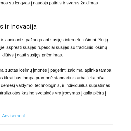
os su lengvas į naudoja patirtis ir svarus žaidimas
s ir inovacija
 ir jaudinantis pažanga ant susijęs internete lošimai. Su jų
e išspręsti susijęs rūpesčiai susijęs su tradicinis lošimų
s kliūtys į gauti susijęs priėmimas.
ntralizuotas lošimų įmonės į pagerinti žaidimai aplinka tampa
s tikrai bus tampa pramonė standartinis arba lieka niša
rti dėmesį valdymo, technologinis, ir individualus supratimas
ntralizuotas kazino svetainės yra įrodymas į galia plėtra į