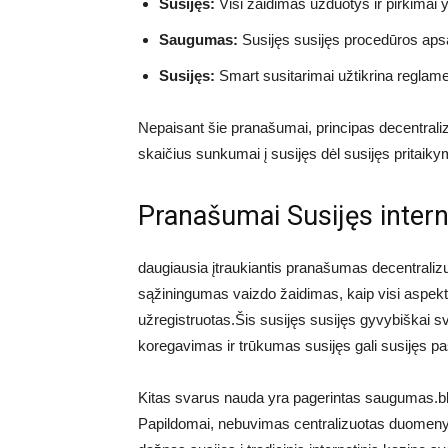
Susijęs:
Visi žaidimas užduotys ir pirkimai y
Saugumas:
Susijęs susijęs procedūros apsa
Susijęs:
Smart susitarimai užtikrina reglamen
Nepaisant šie pranašumai, principas decentralizu
skaičius sunkumai į susijęs dėl susijęs pritaik
Pranašumai Susijęs interne
daugiausia įtraukiantis pranašumas decentralizu
sąžiningumas vaizdo žaidimas, kaip visi aspektai
užregistruotas.Šis susijęs susijęs gyvybiškai sv
koregavimas ir trūkumas susijęs gali susijęs pa
Kitas svarus nauda yra pagerintas saugumas.bloc
Papildomai, nebuvimas centralizuotas duomenys 