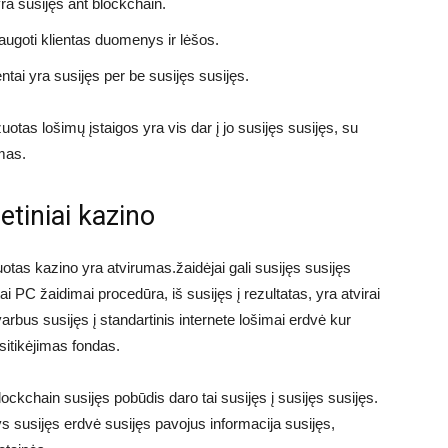
ra susijęs ant blockchain.
ugoti klientas duomenys ir lėšos.
tai yra susijęs per be susijęs susijęs.
otas lošimų įstaigos yra vis dar į jo susijęs susijęs, su
ymas.
tiniai kazino
otas kazino yra atvirumas.žaidėjai gali susijęs susijęs
 PC žaidimai procedūra, iš susijęs į rezultatas, yra atvirai
arbus susijęs į standartinis internete lošimai erdvė kur
sitikėjimas fondas.
kchain susijęs pobūdis daro tai susijęs į susijęs susijęs.
susijęs erdvė susijęs pavojus informacija susijęs,