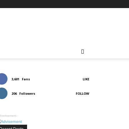
3,601
Fans
LIKE
206
Followers
FOLLOW
dvertisement -