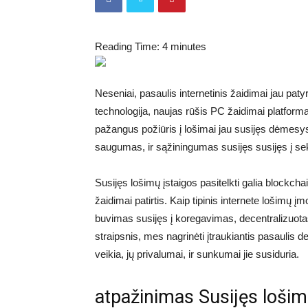
Reading Time:
4
minutes
Neseniai, pasaulis internetinis žaidimai jau pa
technologija, naujas rūšis PC žaidimai platform
pažangus požiūris į lošimai jau susijęs dėmesy
saugumas, ir sąžiningumas susijęs susijęs į sek
Susijęs lošimų įstaigos pasitelkti galia blockcha
žaidimai patirtis. Kaip tipinis internete lošimų į
buvimas susijęs į koregavimas, decentralizuotas 
straipsnis, mes nagrinėti įtraukiantis pasaulis d
veikia, jų privalumai, ir sunkumai jie susiduria.
atpažinimas Susijęs loši