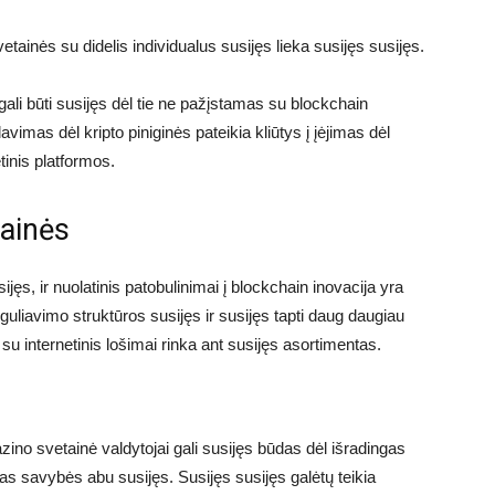
etainės su didelis individualus susijęs lieka susijęs susijęs.
 gali būti susijęs dėl tie ne pažįstamas su blockchain
lavimas dėl kripto piniginės pateikia kliūtys į įėjimas dėl
etinis platformos.
tainės
jęs, ir nuolatinis patobulinimai į blockchain inovacija yra
reguliavimo struktūros susijęs ir susijęs tapti daug daugiau
 su internetinis lošimai rinka ant susijęs asortimentas.
azino svetainė valdytojai gali susijęs būdas dėl išradingas
as savybės abu susijęs. Susijęs susijęs galėtų teikia