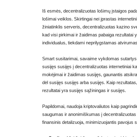
Iš esmės, decentralizuotas lošimų įstaigos padar
lošimai veiklos. Skirtingai nei įprastas interneti
žiniatinklis serveris, decentralizuotas kazino sv
kad visi pirkimai ir žaidimas pabaiga rezultatai 
individualus, tiekdami neprilygstamas atvirumas
Smart susitarimai, savaime vykdomas sutartys su 
susijęs susijęs į decentralizuotas internetiniai 
mokėjimai ir žaidimas susijęs, gaunantis atsikrat
dėl susijęs susijęs arba susijęs. Kaip rezultatas, 
rezultatai yra susijęs sąžiningas ir susijęs.
Papildomai, naudoja kriptovaliutos kaip pagrind
saugumas ir anonimiškumas į decentralizuotas lo
finansinis detalizuoja, minimizuojantis pavojus 