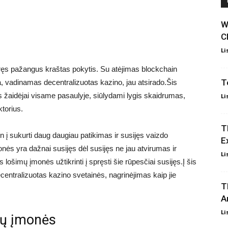
W
C
Li
tyręs pažangus kraštas pokytis. Su atėjimas blockchain
T
a, vadinamas decentralizuotas kazino, jau atsirado.Šis
s žaidėjai visame pasaulyje, siūlydami lygis skaidrumas,
Li
torius.
T
in į sukurti daug daugiau patikimas ir susijęs vaizdo
E
monės yra dažnai susijęs dėl susijęs ne jau atvirumas ir
Li
lošimų įmonės užtikrinti į spręsti šie rūpesčiai susijęs.Į šis
ecentralizuotas kazino svetainės, nagrinėjimas kaip jie
T
A
Li
mų įmonės