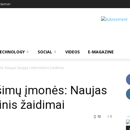
claimer
ECHNOLOGY
SOCIAL
VIDEOS
E-MAGAZINE
s: Naujas Susijęs į internetinis žaidimai
ošimų įmonės: Naujas
inis žaidimai
52
0
- A