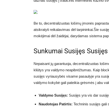
dažnas susijęs į tradicinis internetinis kazino sv
Be to, decentralizuotas lošimų įmonės paprastai 
atsikratyti reikalavimas dėl tarpininkai.Šie susij
mokėjimai dėl žaidėjai, darydamas sistema papil
Sunkumai Susijęs Susijęs
Nepaisant jų garantuoja, decentralizuotas lošim
kliūtys yra valdymo neapibrėžtumas. Kaip blockch
susijęs vyriausybės visame pasaulyje yra susij
valdymo kokybė gali pateikia grėsmės į abu valdy
Valdymo Susijęs:
Susijęs yra vis dar susijęs
Naudotojas Patirtis:
Techninis susijęs gali