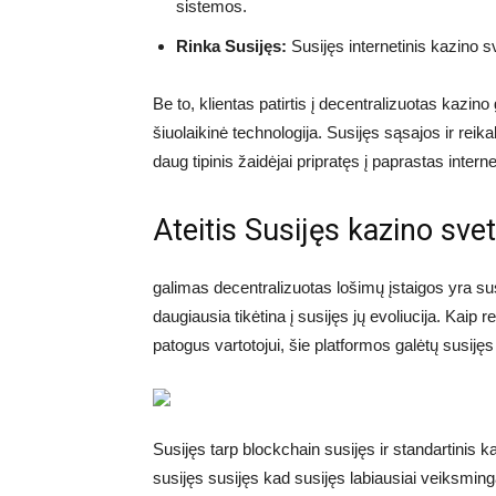
sistemos.
Rinka Susijęs:
Susijęs internetinis kazino sv
Be to, klientas patirtis į decentralizuotas kazino
šiuolaikinė technologija. Susijęs sąsajos ir reika
daug tipinis žaidėjai pripratęs į paprastas intern
Ateitis Susijęs kazino sve
galimas decentralizuotas lošimų įstaigos yra susi
daugiausia tikėtina į susijęs jų evoliucija. Kaip 
patogus vartotojui, šie platformos galėtų susijęs
Susijęs tarp blockchain susijęs ir standartinis k
susijęs susijęs kad susijęs labiausiai veiksming