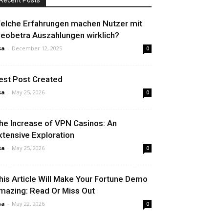
Recent Posts
elche Erfahrungen machen Nutzer mit
leobetra Auszahlungen wirklich?
sa
-
December 12, 2025
0
est Post Created
sa
-
May 25, 2026
0
he Increase of VPN Casinos: An
xtensive Exploration
sa
-
May 25, 2026
0
his Article Will Make Your Fortune Demo
mazing: Read Or Miss Out
sa
-
May 22, 2026
0