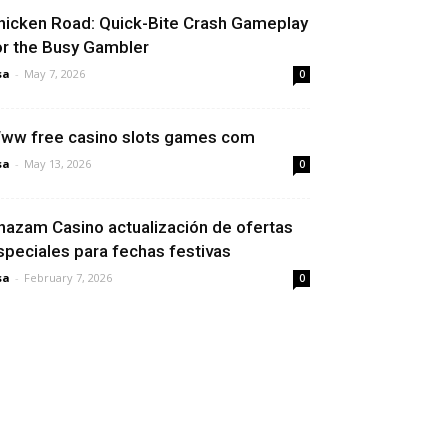
hicken Road: Quick-Bite Crash Gameplay
or the Busy Gambler
sa
-
May 7, 2026
0
ww free casino slots games com
sa
-
May 13, 2026
0
hazam Casino actualización de ofertas
speciales para fechas festivas
sa
-
February 7, 2026
0