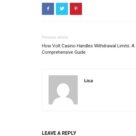
Previous article
How Volt Casino Handles Withdrawal Limits: A
Comprehensive Guide
Lisa
LEAVE A REPLY