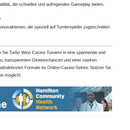
tilität, die schnelles und aufregendes Gameplay bieten.
?
nusaktionen, die speziell auf Turnierspieler zugeschnitten
 Sie Turbo Wins Casino Turniere in eine spannende und
po, transparenten Gewinnchancen und einer starken
ttraktivsten Formate im Online-Casino-Sektor. Nutzen Sie
ie möglich!