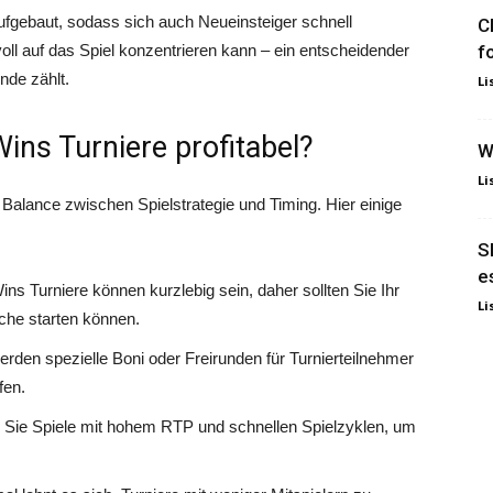
aufgebaut, sodass sich auch Neueinsteiger schnell
C
oll auf das Spiel konzentrieren kann – ein entscheidender
f
nde zählt.
Li
ins Turniere profitabel?
W
Li
ge Balance zwischen Spielstrategie und Timing. Hier einige
S
e
ins Turniere können kurzlebig sein, daher sollten Sie Ihr
Li
uche starten können.
rden spezielle Boni oder Freirunden für Turnierteilnehmer
fen.
n Sie Spiele mit hohem RTP und schnellen Spielzyklen, um