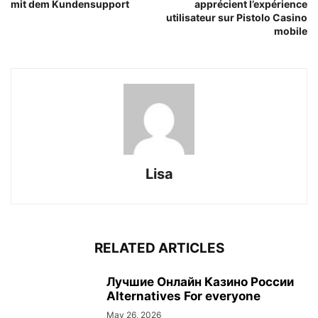
mit dem Kundensupport
apprécient l’expérience
utilisateur sur Pistolo Casino
mobile
Lisa
RELATED ARTICLES
Лучшие Онлайн Казино России
Alternatives For everyone
May 26, 2026