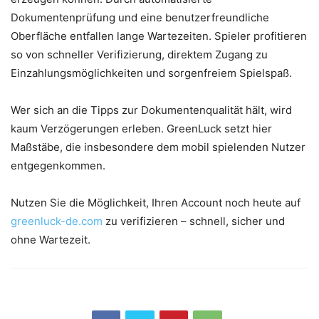
Dokumentenprüfung und eine benutzerfreundliche
Oberfläche entfallen lange Wartezeiten. Spieler profitieren
so von schneller Verifizierung, direktem Zugang zu
Einzahlungsmöglichkeiten und sorgenfreiem Spielspaß.
Wer sich an die Tipps zur Dokumentenqualität hält, wird
kaum Verzögerungen erleben. GreenLuck setzt hier
Maßstäbe, die insbesondere dem mobil spielenden Nutzer
entgegenkommen.
Nutzen Sie die Möglichkeit, Ihren Account noch heute auf
greenluck-de.com
zu verifizieren – schnell, sicher und
ohne Wartezeit.