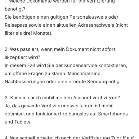
1. Welche Dokumente werden für die Verifizierung
benötigt?
Sie benötigen einen gültigen Personalausweis oder
Reisepass sowie einen aktuellen Adressnachweis (nicht
älter als drei Monate).
2. Was passiert, wenn mein Dokument nicht sofort
akzeptiert wird?
In diesem Fall wird Sie der Kundenservice kontaktieren,
um offene Fragen zu klären. Manchmal sind
Nachbesserungen oder eine erneute Sendung nötig.
3. Kann ich auch mobil meinen Account verifizieren?
Ja, das gesamte Verifizierungsverfahren ist mobil
optimiert und funktioniert reibungslos auf Smartphones
und Tablets.
4. Wie schnell erhalte ich nach der Verifizierung Zugriff auf