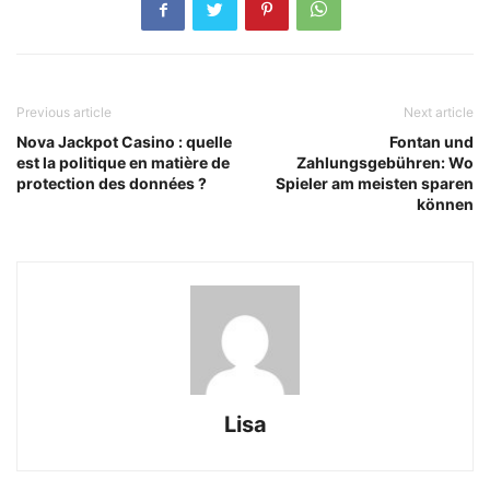
Previous article
Next article
Nova Jackpot Casino : quelle
Fontan und
est la politique en matière de
Zahlungsgebühren: Wo
protection des données ?
Spieler am meisten sparen
können
Lisa