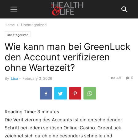
Home
Uncategorized
Uncategorized
Wie kann man bei GreenLuck
den Account verifizieren
ohne Wartezeit?
49
0
By
Lisa
-
February 3, 2026
Reading Time:
3
minutes
Die Verifizierung des Accounts ist ein entscheidender
Schritt bei jedem seriösen Online-Casino. GreenLuck
zeichnet sich durch eine besonders schnelle und