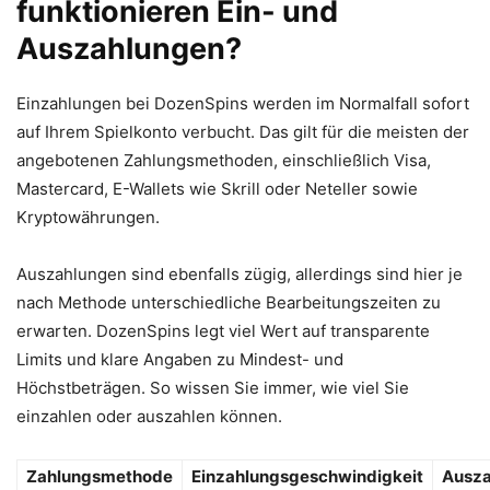
funktionieren Ein- und
Auszahlungen?
Einzahlungen bei DozenSpins werden im Normalfall sofort
auf Ihrem Spielkonto verbucht. Das gilt für die meisten der
angebotenen Zahlungsmethoden, einschließlich Visa,
Mastercard, E-Wallets wie Skrill oder Neteller sowie
Kryptowährungen.
Auszahlungen sind ebenfalls zügig, allerdings sind hier je
nach Methode unterschiedliche Bearbeitungszeiten zu
erwarten. DozenSpins legt viel Wert auf transparente
Limits und klare Angaben zu Mindest- und
Höchstbeträgen. So wissen Sie immer, wie viel Sie
einzahlen oder auszahlen können.
Zahlungsmethode
Einzahlungsgeschwindigkeit
Ausza