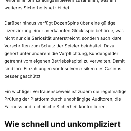
renommierten Zahlungsanbietern zusammen, was ein
weiteres Sicherheitsnetz bildet.
Darüber hinaus verfügt DozenSpins über eine gültige
Lizenzierung einer anerkannten Glücksspielbehörde, was
nicht nur die Seriosität unterstreicht, sondern auch klare
Vorschriften zum Schutz der Spieler beinhaltet. Dazu
gehört unter anderem die Verpflichtung, Kundengelder
getrennt vom eigenen Betriebskapital zu verwalten. Damit
sind Ihre Einzahlungen vor Insolvenzrisiken des Casinos
besser geschützt.
Ein wichtiger Vertrauensbeweis ist zudem die regelmäßige
Prüfung der Plattform durch unabhängige Auditoren, die
Fairness und technische Sicherheit kontrollieren.
Wie schnell und unkompliziert