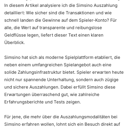
In diesem Artikel analysiere ich die Simsino Auszahlung
detailliert: Wie sicher sind die Transaktionen und wie
schnell landen die Gewinne auf dem Spieler-Konto? Für
alle, die Wert auf transparente und reibungslose
Geldflüsse legen, liefert dieser Text einen klaren
Überblick.
Simsino hat sich als moderne Spielplattform etabliert, die
neben einem umfangreichen Spielangebot auch eine
solide Zahlungsinfrastruktur bietet. Spieler erwarten heute
nicht nur spannende Unterhaltung, sondern auch zügige
und sichere Auszahlungen. Dabei erfüllt Simsino diese
Erwartungen überraschend gut, wie zahlreiche
Erfahrungsberichte und Tests zeigen.
Für jene, die mehr über die Auszahlungsmodalitäten bei
Simsino erfahren wollen, lohnt sich ein Besuch direkt auf