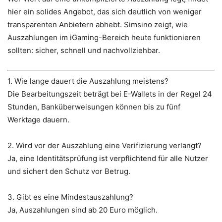
hier ein solides Angebot, das sich deutlich von weniger
transparenten Anbietern abhebt. Simsino zeigt, wie
Auszahlungen im iGaming-Bereich heute funktionieren
sollten: sicher, schnell und nachvollziehbar.
1. Wie lange dauert die Auszahlung meistens?
Die Bearbeitungszeit beträgt bei E-Wallets in der Regel 24
Stunden, Banküberweisungen können bis zu fünf
Werktage dauern.
2. Wird vor der Auszahlung eine Verifizierung verlangt?
Ja, eine Identitätsprüfung ist verpflichtend für alle Nutzer
und sichert den Schutz vor Betrug.
3. Gibt es eine Mindestauszahlung?
Ja, Auszahlungen sind ab 20 Euro möglich.