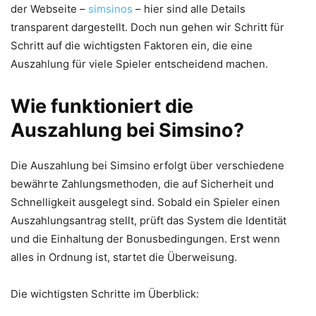
der Webseite –
simsinos
– hier sind alle Details
transparent dargestellt. Doch nun gehen wir Schritt für
Schritt auf die wichtigsten Faktoren ein, die eine
Auszahlung für viele Spieler entscheidend machen.
Wie funktioniert die
Auszahlung bei Simsino?
Die Auszahlung bei Simsino erfolgt über verschiedene
bewährte Zahlungsmethoden, die auf Sicherheit und
Schnelligkeit ausgelegt sind. Sobald ein Spieler einen
Auszahlungsantrag stellt, prüft das System die Identität
und die Einhaltung der Bonusbedingungen. Erst wenn
alles in Ordnung ist, startet die Überweisung.
Die wichtigsten Schritte im Überblick: