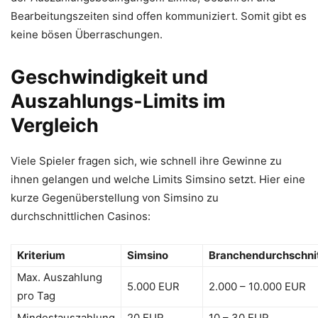
Bearbeitungszeiten sind offen kommuniziert. Somit gibt es
keine bösen Überraschungen.
Geschwindigkeit und
Auszahlungs-Limits im
Vergleich
Viele Spieler fragen sich, wie schnell ihre Gewinne zu
ihnen gelangen und welche Limits Simsino setzt. Hier eine
kurze Gegenüberstellung von Simsino zu
durchschnittlichen Casinos:
Kriterium
Simsino
Branchendurchschni
Max. Auszahlung
5.000 EUR
2.000 – 10.000 EUR
pro Tag
Mindestauszahlung
20 EUR
10 – 30 EUR