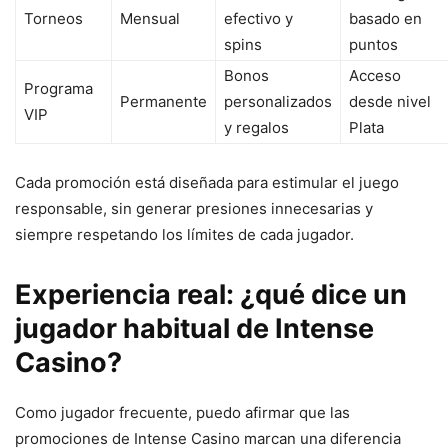
Torneos
Mensual
efectivo y
basado en
spins
puntos
Bonos
Acceso
Programa
Permanente
personalizados
desde nivel
VIP
y regalos
Plata
Cada promoción está diseñada para estimular el juego
responsable, sin generar presiones innecesarias y
siempre respetando los límites de cada jugador.
Experiencia real: ¿qué dice un
jugador habitual de Intense
Casino?
Como jugador frecuente, puedo afirmar que las
promociones de Intense Casino marcan una diferencia