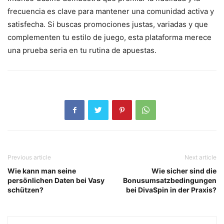
frecuencia es clave para mantener una comunidad activa y
satisfecha. Si buscas promociones justas, variadas y que
complementen tu estilo de juego, esta plataforma merece
una prueba seria en tu rutina de apuestas.
Previous article
Next article
Wie kann man seine
Wie sicher sind die
persönlichen Daten bei Vasy
Bonusumsatzbedingungen
schützen?
bei DivaSpin in der Praxis?