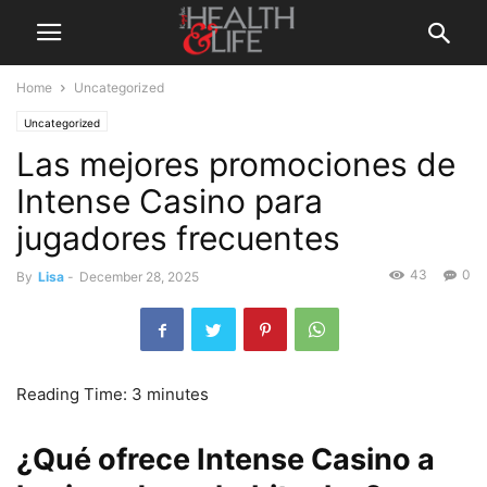
Home
Uncategorized
Uncategorized
Las mejores promociones de
Intense Casino para
jugadores frecuentes
43
0
By
Lisa
-
December 28, 2025
Reading Time:
3
minutes
¿Qué ofrece Intense Casino a